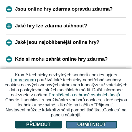
Jsou online hry zdarma opravdu zdarma?
Jaké hry lze zdarma stáhnout?
Jaké jsou nejoblíbenější online hry?
Kde si mohu zahrát online hry zdarma?
Kromě technicky nezbytných souborů cookies upjers
(Impressum)
používá také technicky nepotřebné soubory
Přihlas se k odběru našeho newsletteru
cookies na svých webových stránkách k analýze uživatelských
dat a poskytování služeb sociálních médií. Další informace
naleznete v našem
Prohlášení o ochraně osobních údajů
.
Získej vždy nejnovější zprávy o svých oblíbených hrách!
Chcete-li souhlasit s používáním souborů cookies, které nejsou
Přihlas se k odběru newsletteru a získej informace o
technicky nezbytné, klikněte na tlačítko "Přijmout".
akcích a událostech pohodlně do své e-mailové schránky.
Nastavení můžete kdykoli změnit pomocí tlačítka „Cookies“ na
panelu nástrojů.
E-MAIL
PŘIJMOUT
ODMÍTNOUT