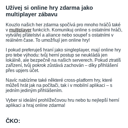
Užívej si online hry zdarma jako
multiplayer zábavu
Kouzlo našich her zdarma spočívá pro mnoho hráčů také
v
multiplayer
funkcích. Komunikuj online s ostatními hráči,
vytvářej přátelství a aliance nebo soupeř s ostatními v
reálném čase. To umožňují jen online hry!
I pokud preferuješ hraní jako singleplayer, mají online hry
pro tebe výhodu: tvůj herní postup se neukládá jen
lokálně, ale bezpečně na našich serverech. Pokud ztratíš
zařízení, tvůj pokrok zůstává zachován – díky přihlášení
přes upjers účet.
Navíc nabízíme také některé cross-platform hry, které
můžeš hrát jak na počítači, tak i v mobilní aplikaci – s
jedním jediným přihlášením.
Vyber si ideální prohlížečovou hru nebo tu nejlepší herní
aplikaci a hraj online zdarma!
ČKO: