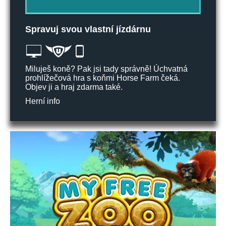
Spravuj svou vlastní jízdárnu
Miluješ koně? Pak jsi tady správně! Úchvatná
prohlížečová hra s koňmi Horse Farm čeká.
Objev ji a hraj zdarma také.
Herní info