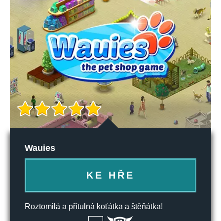
Wauies
KE HŘE
Roztomilá a přítulná koťátka a štěňátka!