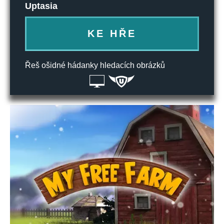
Uptasia
KE HŘE
Řeš ošidné hádanky hledacích obrázků