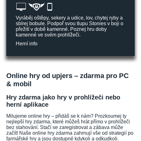
Vyráběj oštěpy, sekery a udice, lov, chytej ryby a
sbírej bobule. Podpoř svou tlupu Stonies v boji o
přežití v době kamenné. Poznej hru doby
kamenné ve svém prohlížeči.
Herní info
Online hry od upjers – zdarma pro PC
& mobil
Hry zdarma jako hry v prohlížeči nebo
herní aplikace
Milujeme online hry – přidáš se k nám? Prozkoumej ty
nejlepší hry zdarma, které můžeš hrát přímo v prohlížeči
bez stahování. Stačí se zaregistrovat a zábava může
začít! Naše online hry zdarma zahrnují vše od strategií po
farmářské hry a jsou dostupné kdykoli a odkudkoli.