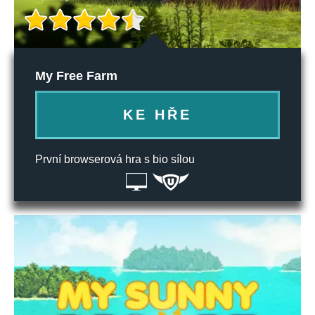
My Free Farm
KE HŘE
První browserová hra s bio sílou