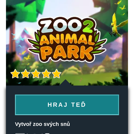
HRAJ TEĎ
Vytvoř zoo svých snů