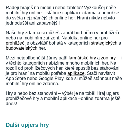
Raději hraješ na mobilu nebo tabletu? Vyzkoušej naše
mobilní hry online – stáhni si aplikaci zdarma a ponoř se
do světa nejznámějších online her. Hraní nikdy nebylo
jednodušší ani zábavnější!
Naše hry zdarma si můžeš zahrát buď přímo v prohlížeči,
nebo na mobilním zařízení. Nabídka online her pro
prohlížeč
je obzvlášť bohatá v kategoriích
strategických
a
budovatelských
her.
Mezi nejoblíbenější žánry patří
farmářské hry
a
zoo hry
– i
v těchto kategoriích nabízíme mnoho mobilních her. Na
rozdíl od prohlížečových her, které spustíš bez stahování,
je pro hraní na mobilu potřeba
aplikace
. Stačí navštívit
App Store nebo Google Play, kde si můžeš stáhnout naše
mobilní hry online zdarma.
Hry s nebo bez stahování – výběr je na tobě! Hraj upjers
prohlížečové hry a mobilní aplikace –online zdarma ještě
dnes!
Další upjers hry