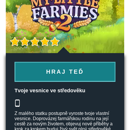
HRAJ TEĎ
Tvoje vesnice ve středověku
Z malého statku postupně vyroste tvoje vlastní
vesnice. Doprovázej farmářskou rodinu na její
cestě za novým životem, objevuj nové příběhy a
krok za krokem buduj živý svět plný středověké