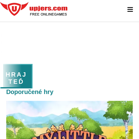
≡
HRAJ
TEĎ
Doporučené hry