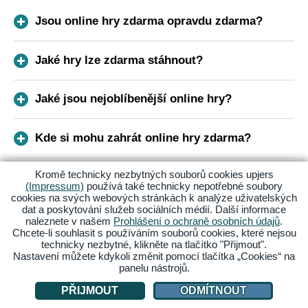
Jsou online hry zdarma opravdu zdarma?
Jaké hry lze zdarma stáhnout?
Jaké jsou nejoblíbenější online hry?
Kde si mohu zahrát online hry zdarma?
Kromě technicky nezbytných souborů cookies upjers
(Impressum)
používá také technicky nepotřebné soubory
Přihlas se k odběru našeho newsletteru
cookies na svých webových stránkách k analýze uživatelských
dat a poskytování služeb sociálních médií. Další informace
naleznete v našem
Prohlášení o ochraně osobních údajů
.
Získej vždy nejnovější zprávy o svých oblíbených hrách!
Chcete-li souhlasit s používáním souborů cookies, které nejsou
Přihlas se k odběru newsletteru a získej informace o
technicky nezbytné, klikněte na tlačítko "Přijmout".
akcích a událostech pohodlně do své e-mailové schránky.
Nastavení můžete kdykoli změnit pomocí tlačítka „Cookies“ na
panelu nástrojů.
E-MAIL
PŘIJMOUT
ODMÍTNOUT