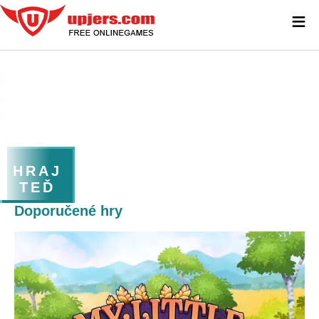
≡
HRAJ
TEĎ
Doporučené hry