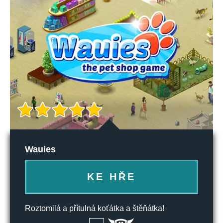
Wauies
KE HŘE
Roztomilá a přítulná koťátka a štěňátka!