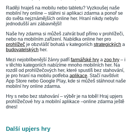
Raději hraješ na mobilu nebo tabletu? Vyzkoušej naše
mobilní hry online – stáhni si aplikaci zdarma a ponoř se
do světa nejznámějších online her. Hraní nikdy nebylo
jednodušší ani zábavnější!
Naše hry zdarma si můžeš zahrát buď přímo v prohlížeči,
nebo na mobilním zařízení. Nabídka online her pro
prohlížeč
je obzvlášť bohatá v kategoriích
strategických
a
budovatelských
her.
Mezi nejoblíbenější žánry patří
farmářské hry
a
zoo hry
– i
v těchto kategoriích nabízíme mnoho mobilních her. Na
rozdíl od prohlížečových her, které spustíš bez stahování,
je pro hraní na mobilu potřeba
aplikace
. Stačí navštívit
App Store nebo Google Play, kde si můžeš stáhnout naše
mobilní hry online zdarma.
Hry s nebo bez stahování – výběr je na tobě! Hraj upjers
prohlížečové hry a mobilní aplikace –online zdarma ještě
dnes!
Další upjers hry