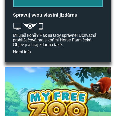
Spravuj svou vlastní jízdárnu
Miluješ koně? Pak jsi tady správně! Úchvatná
prohlížečová hra s koňmi Horse Farm čeká.
Objev ji a hraj zdarma také.
Herní info