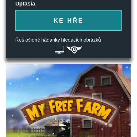
Uptasia
KE HŘE
Řeš ošidné hádanky hledacích obrázků