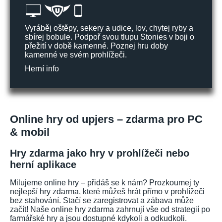
Vyráběj oštěpy, sekery a udice, lov, chytej ryby a
sbírej bobule. Podpoř svou tlupu Stonies v boji o
přežití v době kamenné. Poznej hru doby
kamenné ve svém prohlížeči.
Herní info
Online hry od upjers – zdarma pro PC
& mobil
Hry zdarma jako hry v prohlížeči nebo
herní aplikace
Milujeme online hry – přidáš se k nám? Prozkoumej ty
nejlepší hry zdarma, které můžeš hrát přímo v prohlížeči
bez stahování. Stačí se zaregistrovat a zábava může
začít! Naše online hry zdarma zahrnují vše od strategií po
farmářské hry a jsou dostupné kdykoli a odkudkoli.