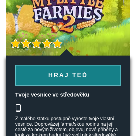
HRAJ TEĎ
Tvoje vesnice ve středověku
Z malého statku postupně vyroste tvoje vlastní
vesnice. Doprovázej farmářskou rodinu na její
cestě za novým životem, objevuj nové příběhy a
krok za krokem buduj živý svět plný středověké