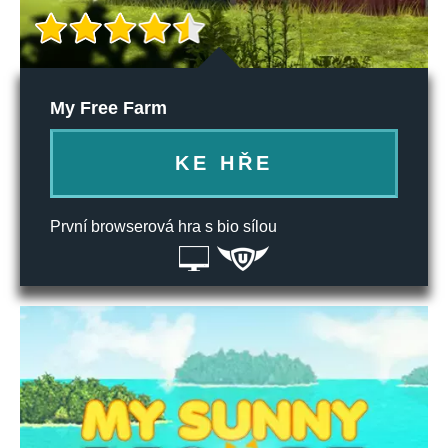
My Free Farm
KE HŘE
První browserová hra s bio sílou