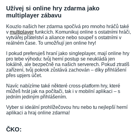
Užívej si online hry zdarma jako
multiplayer zábavu
Kouzlo našich her zdarma spočívá pro mnoho hráčů také
v
multiplayer
funkcích. Komunikuj online s ostatními hráči,
vytvářej přátelství a aliance nebo soupeř s ostatními v
reálném čase. To umožňují jen online hry!
I pokud preferuješ hraní jako singleplayer, mají online hry
pro tebe výhodu: tvůj herní postup se neukládá jen
lokálně, ale bezpečně na našich serverech. Pokud ztratíš
zařízení, tvůj pokrok zůstává zachován – díky přihlášení
přes upjers účet.
Navíc nabízíme také některé cross-platform hry, které
můžeš hrát jak na počítači, tak i v mobilní aplikaci – s
jedním jediným přihlášením.
Vyber si ideální prohlížečovou hru nebo tu nejlepší herní
aplikaci a hraj online zdarma!
ČKO: