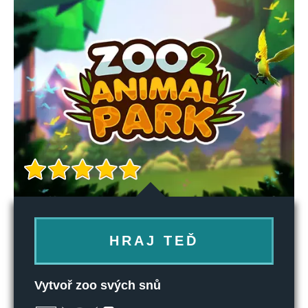
HRAJ TEĎ
Vytvoř zoo svých snů