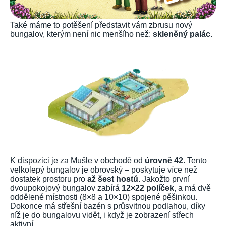
Také máme to potěšení představit vám zbrusu nový
bungalov, kterým není nic menšího než:
skleněný palác
.
K dispozici je za Mušle v obchodě od
úrovně 42
. Tento
velkolepý bungalov je obrovský – poskytuje více než
dostatek prostoru pro
až šest hostů
. Jakožto první
dvoupokojový bungalov zabírá
12×22 políček
, a má dvě
oddělené místnosti (8×8 a 10×10) spojené pěšinkou.
Dokonce má střešní bazén s průsvitnou podlahou, díky
níž je do bungalovu vidět, i když je zobrazení střech
aktivní.