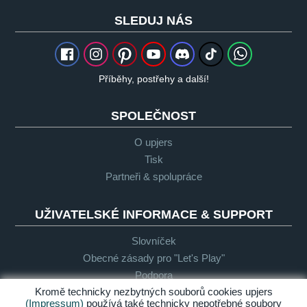
SLEDUJ NÁS
Příběhy, postřehy a další!
SPOLEČNOST
O upjers
Tisk
Partneři & spolupráce
UŽIVATELSKÉ INFORMACE & SUPPORT
Slovníček
Obecné zásady pro "Let's Play"
Podpora
Kromě technicky nezbytných souborů cookies upjers
(Impressum)
používá také technicky nepotřebné soubory