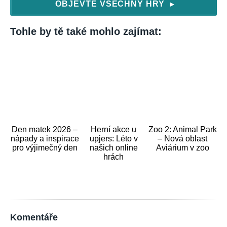
OBJEVTE VŠECHNY HRY
▶
Tohle by tě také mohlo zajímat:
Den matek 2026 –
Herní akce u
Zoo 2: Animal Park
nápady a inspirace
upjers: Léto v
– Nová oblast
pro výjimečný den
našich online
Aviárium v zoo
hrách
Komentáře