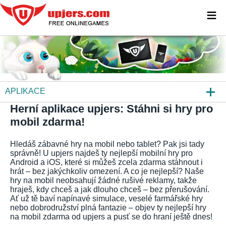
≡
APLIKACE
Herní aplikace upjers: Stáhni si hry pro
VŠECHNY HRY
mobil zdarma!
PROHLÍŽEČOVÉ HRY
Hledáš zábavné hry na mobil nebo tablet? Pak jsi tady
HRY KE STAŽENÍ
správně! U upjers najdeš ty nejlepší mobilní hry pro
Android a iOS, které si můžeš zcela zdarma stáhnout i
hrát – bez jakýchkoliv omezení. A co je nejlepší? Naše
DALŠÍ PLATFORMY
hry na mobil neobsahují žádné rušivé reklamy, takže
hraješ, kdy chceš a jak dlouho chceš – bez přerušování.
Ať už tě baví napínavé simulace, veselé farmářské hry
nebo dobrodružství plná fantazie – objev ty nejlepší hry
na mobil zdarma od upjers a pusť se do hraní ještě dnes!