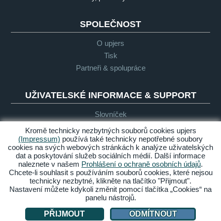
SPOLEČNOST
O upjers
Tisk
Partneři & spolupráce
UŽIVATELSKÉ INFORMACE & SUPPORT
Slovníček
Obecné zásady pro "Let's Play"
Kromě technicky nezbytných souborů cookies upjers
(Impressum)
používá také technicky nepotřebné soubory
Podpora
cookies na svých webových stránkách k analýze uživatelských
dat a poskytování služeb sociálních médií. Další informace
naleznete v našem
Prohlášení o ochraně osobních údajů
.
Chcete-li souhlasit s používáním souborů cookies, které nejsou
Impresum
Ochrana
Podmínky
Bezbariérový
technicky nezbytné, klikněte na tlačítko "Přijmout".
osobních
přístup
Nastavení můžete kdykoli změnit pomocí tlačítka „Cookies“ na
údajů
panelu nástrojů.
Spravovat cookies
PŘIJMOUT
ODMÍTNOUT