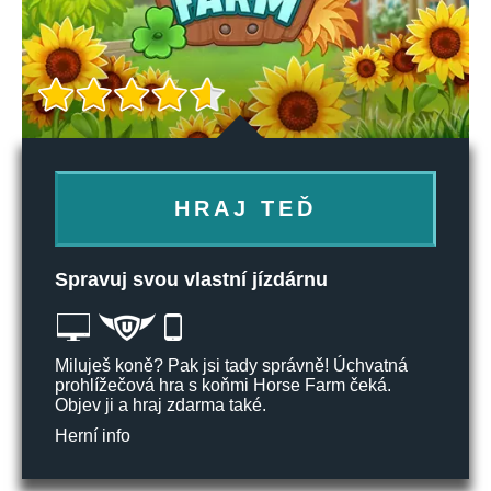
HRAJ TEĎ
Spravuj svou vlastní jízdárnu
Miluješ koně? Pak jsi tady správně! Úchvatná
prohlížečová hra s koňmi Horse Farm čeká.
Objev ji a hraj zdarma také.
Herní info