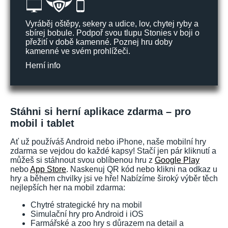
Vyráběj oštěpy, sekery a udice, lov, chytej ryby a
sbírej bobule. Podpoř svou tlupu Stonies v boji o
přežití v době kamenné. Poznej hru doby
kamenné ve svém prohlížeči.
Herní info
Stáhni si herní aplikace zdarma – pro
mobil i tablet
Ať už používáš Android nebo iPhone, naše mobilní hry
zdarma se vejdou do každé kapsy! Stačí jen pár kliknutí a
můžeš si stáhnout svou oblíbenou hru z
Google Play
nebo
App Store
. Naskenuj QR kód nebo klikni na odkaz u
hry a během chvilky jsi ve hře! Nabízíme široký výběr těch
nejlepších her na mobil zdarma:
Chytré strategické hry na mobil
Simulační hry pro Android i iOS
Farmářské a zoo hry s důrazem na detail a