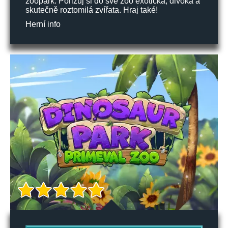
zoopark. Pořizuj si do své zoo exotická, divoká a
skutečně roztomilá zvířata. Hraj také!
Herní info