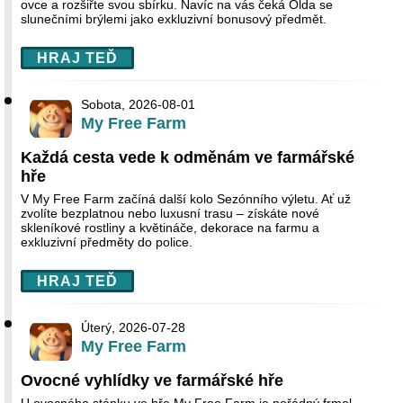
ovce a rozšiřte svou sbírku. Navíc na vás čeká Olda se
slunečními brýlemi jako exkluzivní bonusový předmět.
HRAJ TEĎ
Sobota, 2026-08-01
My Free Farm
Každá cesta vede k odměnám ve farmářské
hře
V My Free Farm začíná další kolo Sezónního výletu. Ať už
zvolíte bezplatnou nebo luxusní trasu – získáte nové
skleníkové rostliny a květináče, dekorace na farmu a
exkluzivní předměty do police.
HRAJ TEĎ
Úterý, 2026-07-28
My Free Farm
Ovocné vyhlídky ve farmářské hře