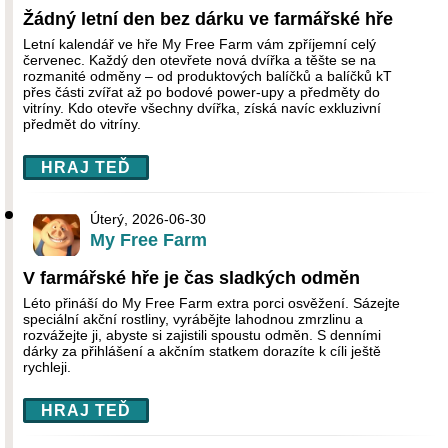
Žádný letní den bez dárku ve farmářské hře
Letní kalendář ve hře My Free Farm vám zpříjemní celý
červenec. Každý den otevřete nová dvířka a těšte se na
rozmanité odměny – od produktových balíčků a balíčků kT
přes části zvířat až po bodové power-upy a předměty do
vitríny. Kdo otevře všechny dvířka, získá navíc exkluzivní
předmět do vitríny.
HRAJ TEĎ
Úterý, 2026-06-30
My Free Farm
V farmářské hře je čas sladkých odměn
Léto přináší do My Free Farm extra porci osvěžení. Sázejte
speciální akční rostliny, vyrábějte lahodnou zmrzlinu a
rozvážejte ji, abyste si zajistili spoustu odměn. S denními
dárky za přihlášení a akčním statkem dorazíte k cíli ještě
rychleji.
HRAJ TEĎ