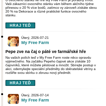
U ovocného stánku ve hře My Free Farm je pořádný frmol.
Vaši zákazníci ovocného stánku vám během akčního týdne
přinesou o 20 % více bodů, zatímco vy zároveň získáte slevu
20 % na Dekorace a různé praktické funkce ovocného
stánku.
HRAJ TEĎ
Úterý, 2026-07-21
My Free Farm
Pepe zve na čaj o páté ve farmářské hře
Na vašich polích teď v My Free Farm roste něco opravdu
výjimečného. Na začátku Pepeho čajové akce získáte 10
čajovníků, které můžete pěstovat a množit. Sbírejte postup v
akci, odemykejte speciální předměty do sběratelské vitríny a
rozšiřte svou sbírku o zbrusu nový předmět.
HRAJ TEĎ
Úterý, 2026-07-14
My Free Farm