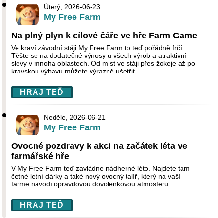
Úterý, 2026-06-23
My Free Farm
Na plný plyn k cílové čáře ve hře Farm Game
Ve kraví závodní stáji My Free Farm to teď pořádně frčí.
Těšte se na dodatečné výnosy u všech výrob a atraktivní
slevy v mnoha oblastech. Od míst ve stáji přes žokeje až po
kravskou výbavu můžete výrazně ušetřit.
HRAJ TEĎ
Neděle, 2026-06-21
My Free Farm
Ovocné pozdravy k akci na začátek léta ve
farmářské hře
V My Free Farm teď zavládne nádherné léto. Najdete tam
četné letní dárky a také nový ovocný talíř, který na vaší
farmě navodí opravdovou dovolenkovou atmosféru.
HRAJ TEĎ