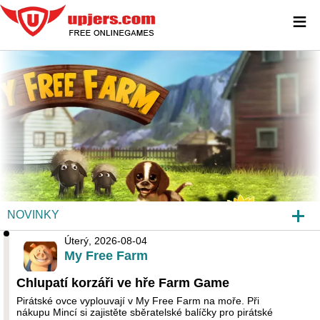
≡
NOVINKY
Úterý, 2026-08-04
MY FREE FARM
My Free Farm
NÁHLEDY HER
Chlupatí korzáři ve hře Farm Game
Pirátské ovce vyplouvají v My Free Farm na moře. Při
ČKO
nákupu Mincí si zajistěte sběratelské balíčky pro pirátské