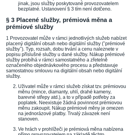
jinak, jsou služby poskytované provozovatelem
bezplatné. Ustanovení § 3 tím není dotčeno.
§ 3 Placené služby, prémiová měna a
prémiové služby
1 Provozovatel může v rámci jednotlivých služeb nabízet
placený digitální obsah nebo digitální služby ("prémiové
služby"). Typ, rozsah, dobu trvání a cenu naleznete v
popisu příslušné služby u dané služby. Nákup prémiové
služby probíhá v rámci samostatného a zřetelně
označeného objednávkového procesu a představuje
samostatnou smlouvu na digitální obsah nebo digitální
služby.
Uživatel může v rámci služeb získat tzv. prémiovou
měnu (mince, diamanty, uhlí, drahé kameny,
barevné střepy atd.), a to v případě potřeby za
poplatek. Neexistuje žádná povinnost prémiovou
měnu zakoupit. Nákup prémiové měny je omezen
na jednorázové platby. Trvalý závazek není
stanoven.
Ve hrách v prohlížeči je prémiová měna nabízena
přímo provozovatelem na základě těchto