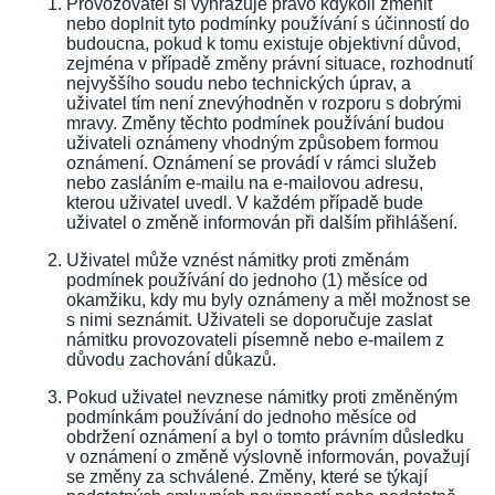
Provozovatel si vyhrazuje právo kdykoli změnit
nebo doplnit tyto podmínky používání s účinností do
budoucna, pokud k tomu existuje objektivní důvod,
zejména v případě změny právní situace, rozhodnutí
nejvyššího soudu nebo technických úprav, a
uživatel tím není znevýhodněn v rozporu s dobrými
mravy. Změny těchto podmínek používání budou
uživateli oznámeny vhodným způsobem formou
oznámení. Oznámení se provádí v rámci služeb
nebo zasláním e-mailu na e-mailovou adresu,
kterou uživatel uvedl. V každém případě bude
uživatel o změně informován při dalším přihlášení.
Uživatel může vznést námitky proti změnám
podmínek používání do jednoho (1) měsíce od
okamžiku, kdy mu byly oznámeny a měl možnost se
s nimi seznámit. Uživateli se doporučuje zaslat
námitku provozovateli písemně nebo e-mailem z
důvodu zachování důkazů.
Pokud uživatel nevznese námitky proti změněným
podmínkám používání do jednoho měsíce od
obdržení oznámení a byl o tomto právním důsledku
v oznámení o změně výslovně informován, považují
se změny za schválené. Změny, které se týkají