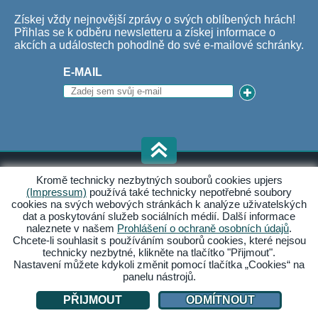
Získej vždy nejnovější zprávy o svých oblíbených hrách!
Přihlas se k odběru newsletteru a získej informace o
akcích a událostech pohodlně do své e-mailové schránky.
E-MAIL
Kromě technicky nezbytných souborů cookies upjers
SLEDUJ NÁS
(Impressum)
používá také technicky nepotřebné soubory
cookies na svých webových stránkách k analýze uživatelských
dat a poskytování služeb sociálních médií. Další informace
naleznete v našem
Prohlášení o ochraně osobních údajů
.
Chcete-li souhlasit s používáním souborů cookies, které nejsou
Příběhy, postřehy a další!
technicky nezbytné, klikněte na tlačítko "Přijmout".
Nastavení můžete kdykoli změnit pomocí tlačítka „Cookies“ na
panelu nástrojů.
SPOLEČNOST
PŘIJMOUT
ODMÍTNOUT
O upjers