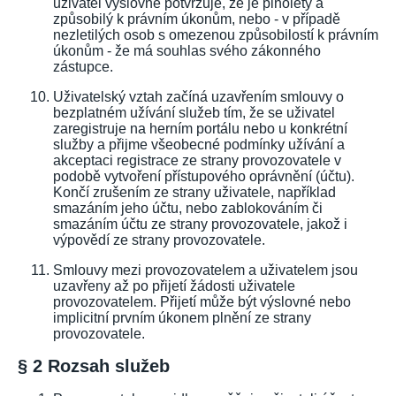
uživatel výslovně potvrzuje, že je plnoletý a
způsobilý k právním úkonům, nebo - v případě
nezletilých osob s omezenou způsobilostí k právním
úkonům - že má souhlas svého zákonného
zástupce.
Uživatelský vztah začíná uzavřením smlouvy o
bezplatném užívání služeb tím, že se uživatel
zaregistruje na herním portálu nebo u konkrétní
služby a přijme všeobecné podmínky užívání a
akceptaci registrace ze strany provozovatele v
podobě vytvoření přístupového oprávnění (účtu).
Končí zrušením ze strany uživatele, například
smazáním jeho účtu, nebo zablokováním či
smazáním účtu ze strany provozovatele, jakož i
výpovědí ze strany provozovatele.
Smlouvy mezi provozovatelem a uživatelem jsou
uzavřeny až po přijetí žádosti uživatele
provozovatelem. Přijetí může být výslovné nebo
implicitní prvním úkonem plnění ze strany
provozovatele.
§ 2 Rozsah služeb