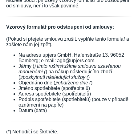
Můžete použít přiložený vzorový formulář pro odstoupení
od smlouvy, není to však povinné.
Vzorový formulář pro odstoupení od smlouvy:
(Pokud si přejete smlouvu zrušit, vyplňte tento formulář a
zašlete nám jej zpět).
Na adresu upjers GmbH, Hafenstraße 13, 96052
Bamberg; e-mail: agb@upjers.com.
Já/my (
) tímto ruším/rušíme smlouvu uzavřenou
mnou/námi (
) na nákup následujícího zboží
(
)/poskytnutí následující služby (
)
Objednáno dne (
)/obdrženo dne (
)
Jméno spotřebitele (spotřebitelů)
Adresa spotřebitele (spotřebitelů)
Podpis spotřebitele (spotřebitelů) (pouze v případě
oznámení na papíře)
Datum (data)
(*) Nehodící se škrtněte.