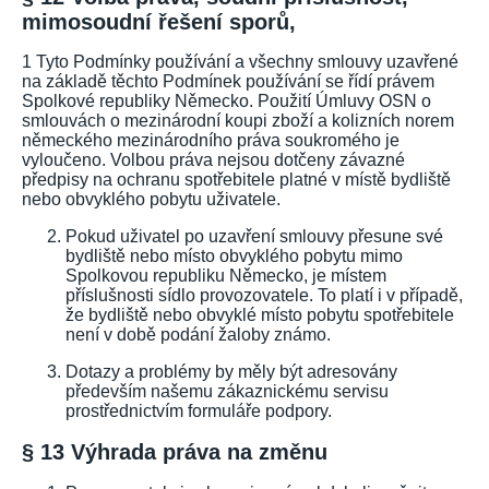
mimosoudní řešení sporů,
1 Tyto Podmínky používání a všechny smlouvy uzavřené
na základě těchto Podmínek používání se řídí právem
Spolkové republiky Německo. Použití Úmluvy OSN o
smlouvách o mezinárodní koupi zboží a kolizních norem
německého mezinárodního práva soukromého je
vyloučeno. Volbou práva nejsou dotčeny závazné
předpisy na ochranu spotřebitele platné v místě bydliště
nebo obvyklého pobytu uživatele.
Pokud uživatel po uzavření smlouvy přesune své
bydliště nebo místo obvyklého pobytu mimo
Spolkovou republiku Německo, je místem
příslušnosti sídlo provozovatele. To platí i v případě,
že bydliště nebo obvyklé místo pobytu spotřebitele
není v době podání žaloby známo.
Dotazy a problémy by měly být adresovány
především našemu zákaznickému servisu
prostřednictvím formuláře podpory.
§ 13 Výhrada práva na změnu