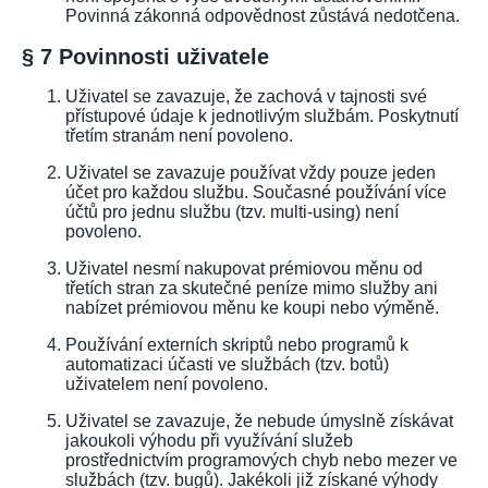
Povinná zákonná odpovědnost zůstává nedotčena.
§ 7 Povinnosti uživatele
Uživatel se zavazuje, že zachová v tajnosti své
přístupové údaje k jednotlivým službám. Poskytnutí
třetím stranám není povoleno.
Uživatel se zavazuje používat vždy pouze jeden
účet pro každou službu. Současné používání více
účtů pro jednu službu (tzv. multi-using) není
povoleno.
Uživatel nesmí nakupovat prémiovou měnu od
třetích stran za skutečné peníze mimo služby ani
nabízet prémiovou měnu ke koupi nebo výměně.
Používání externích skriptů nebo programů k
automatizaci účasti ve službách (tzv. botů)
uživatelem není povoleno.
Uživatel se zavazuje, že nebude úmyslně získávat
jakoukoli výhodu při využívání služeb
prostřednictvím programových chyb nebo mezer ve
službách (tzv. bugů). Jakékoli již získané výhody