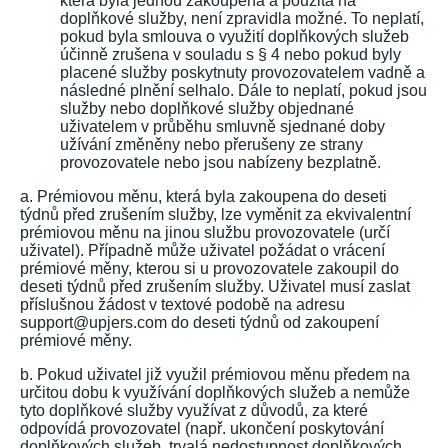
která byla jednou zakoupena a použita na
doplňkové služby, není zpravidla možné. To neplatí,
pokud byla smlouva o využití doplňkových služeb
účinně zrušena v souladu s § 4 nebo pokud byly
placené služby poskytnuty provozovatelem vadně a
následné plnění selhalo. Dále to neplatí, pokud jsou
služby nebo doplňkové služby objednané
uživatelem v průběhu smluvně sjednané doby
užívání změněny nebo přerušeny ze strany
provozovatele nebo jsou nabízeny bezplatně.
a. Prémiovou měnu, která byla zakoupena do deseti
týdnů před zrušením služby, lze vyměnit za ekvivalentní
prémiovou měnu na jinou službu provozovatele (určí
uživatel). Případně může uživatel požádat o vrácení
prémiové měny, kterou si u provozovatele zakoupil do
deseti týdnů před zrušením služby. Uživatel musí zaslat
příslušnou žádost v textové podobě na adresu
support@upjers.com do deseti týdnů od zakoupení
prémiové měny.
b. Pokud uživatel již využil prémiovou měnu předem na
určitou dobu k využívání doplňkových služeb a nemůže
tyto doplňkové služby využívat z důvodů, za které
odpovídá provozovatel (např. ukončení poskytování
doplňkových služeb, trvalá nedostupnost doplňkových