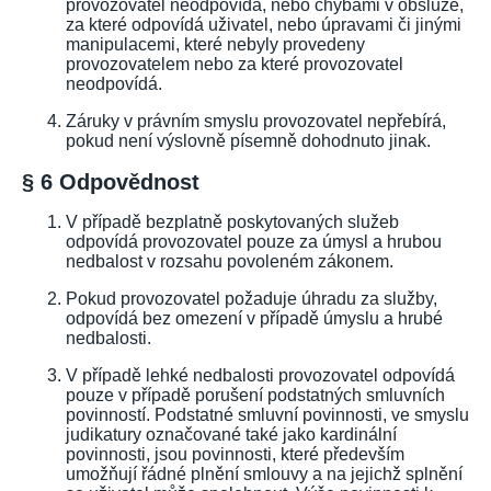
provozovatel neodpovídá, nebo chybami v obsluze,
za které odpovídá uživatel, nebo úpravami či jinými
manipulacemi, které nebyly provedeny
provozovatelem nebo za které provozovatel
neodpovídá.
Záruky v právním smyslu provozovatel nepřebírá,
pokud není výslovně písemně dohodnuto jinak.
§ 6 Odpovědnost
V případě bezplatně poskytovaných služeb
odpovídá provozovatel pouze za úmysl a hrubou
nedbalost v rozsahu povoleném zákonem.
Pokud provozovatel požaduje úhradu za služby,
odpovídá bez omezení v případě úmyslu a hrubé
nedbalosti.
V případě lehké nedbalosti provozovatel odpovídá
pouze v případě porušení podstatných smluvních
povinností. Podstatné smluvní povinnosti, ve smyslu
judikatury označované také jako kardinální
povinnosti, jsou povinnosti, které především
umožňují řádné plnění smlouvy a na jejichž splnění