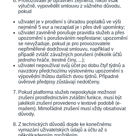
Provozovatel je oprávněn zejména, nikoli však
výlučně, vypovědět smlouvu z vážného důvodu,
pokud
uživatel je v prodlení s úhradou poplatků ve výši
nejméně 5 eur a nezaplatí je i přes dvě upomínky;
uživatel zaviněně porušuje pravidla služeb a přes
upozornění s porušováním nepřestane; upozornění
se nevyžaduje, pokud je pro provozovatele
nepřiměřené dodržovat smlouvu, například v
případě zvlášť závažných porušení (několik účtů
jednoho hráče, trestné činy, ...);
uživatel nepoužíval svůj účet po dobu čtyř týdnů a
navzdory předchozímu výslovnému upozornění s
výpovědní lhůtou dalších dvou týdnů. Případné
úvěrové předpisy zůstávají nedotčeny.
Pokud platforma služeb neposkytuje možnost
zrušení prostřednictvím zvláštní funkce, musí být
jakékoli zrušení provedeno v textové podobě (e-
mailem). Mimořádné zrušení musí vždy obsahovat
důvody.
Z technických důvodů dojde ke konečnému
vymazání uživatelských údajů a účtu až s
několikadenním zpožděním.