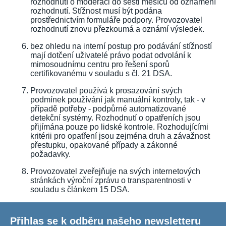
rozhodnutí o moderaci do šesti měsíců od oznámení
rozhodnutí. Stížnost musí být podána
prostřednictvím formuláře podpory. Provozovatel
rozhodnutí znovu přezkoumá a oznámí výsledek.
bez ohledu na interní postup pro podávání stížností
mají dotčení uživatelé právo podat odvolání k
mimosoudnímu centru pro řešení sporů
certifikovanému v souladu s čl. 21 DSA.
Provozovatel používá k prosazování svých
podmínek používání jak manuální kontroly, tak - v
případě potřeby - podpůrné automatizované
detekční systémy. Rozhodnutí o opatřeních jsou
přijímána pouze po lidské kontrole. Rozhodujícími
kritérii pro opatření jsou zejména druh a závažnost
přestupku, opakované případy a zákonné
požadavky.
Provozovatel zveřejňuje na svých internetových
stránkách výroční zprávu o transparentnosti v
souladu s článkem 15 DSA.
Přihlas se k odběru našeho newsletteru