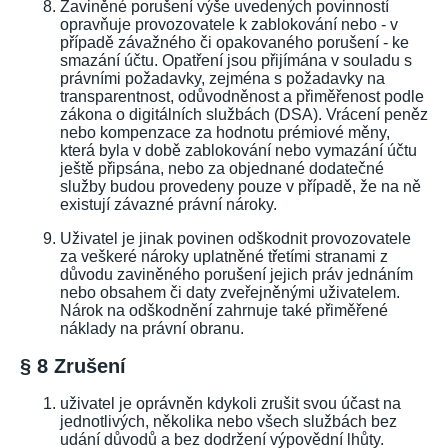
Zaviněné porušení výše uvedených povinností
opravňuje provozovatele k zablokování nebo - v
případě závažného či opakovaného porušení - ke
smazání účtu. Opatření jsou přijímána v souladu s
právními požadavky, zejména s požadavky na
transparentnost, odůvodněnost a přiměřenost podle
zákona o digitálních službách (DSA). Vrácení peněz
nebo kompenzace za hodnotu prémiové měny,
která byla v době zablokování nebo vymazání účtu
ještě připsána, nebo za objednané dodatečné
služby budou provedeny pouze v případě, že na ně
existují závazné právní nároky.
Uživatel je jinak povinen odškodnit provozovatele
za veškeré nároky uplatněné třetími stranami z
důvodu zaviněného porušení jejich práv jednáním
nebo obsahem či daty zveřejněnými uživatelem.
Nárok na odškodnění zahrnuje také přiměřené
náklady na právní obranu.
§ 8 Zrušení
uživatel je oprávněn kdykoli zrušit svou účast na
jednotlivých, několika nebo všech službách bez
udání důvodů a bez dodržení výpovědní lhůty.