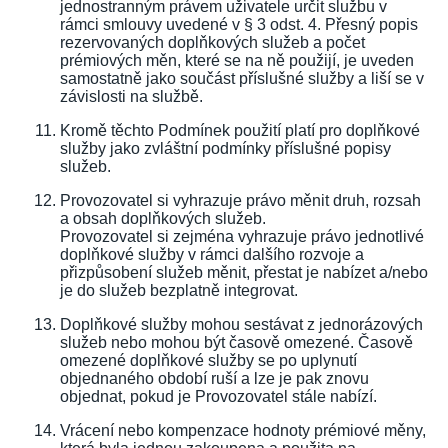
jednostranným právem uživatele určit službu v
rámci smlouvy uvedené v § 3 odst. 4. Přesný popis
rezervovaných doplňkových služeb a počet
prémiových měn, které se na ně použijí, je uveden
samostatně jako součást příslušné služby a liší se v
závislosti na službě.
Kromě těchto Podmínek použití platí pro doplňkové
služby jako zvláštní podmínky příslušné popisy
služeb.
Provozovatel si vyhrazuje právo měnit druh, rozsah
a obsah doplňkových služeb.
Provozovatel si zejména vyhrazuje právo jednotlivé
doplňkové služby v rámci dalšího rozvoje a
přizpůsobení služeb měnit, přestat je nabízet a/nebo
je do služeb bezplatně integrovat.
Doplňkové služby mohou sestávat z jednorázových
služeb nebo mohou být časově omezené. Časově
omezené doplňkové služby se po uplynutí
objednaného období ruší a lze je pak znovu
objednat, pokud je Provozovatel stále nabízí.
Vrácení nebo kompenzace hodnoty prémiové měny,