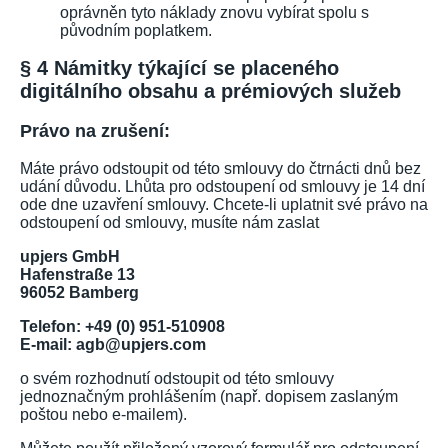
oprávněn tyto náklady znovu vybírat spolu s
původním poplatkem.
§ 4 Námitky týkající se placeného
digitálního obsahu a prémiových služeb
Právo na zrušení:
Máte právo odstoupit od této smlouvy do čtrnácti dnů bez
udání důvodu. Lhůta pro odstoupení od smlouvy je 14 dní
ode dne uzavření smlouvy. Chcete-li uplatnit své právo na
odstoupení od smlouvy, musíte nám zaslat
upjers GmbH
Hafenstraße 13
96052 Bamberg
Telefon: +49 (0) 951-510908
E-mail: agb@upjers.com
o svém rozhodnutí odstoupit od této smlouvy
jednoznačným prohlášením (např. dopisem zaslaným
poštou nebo e-mailem).