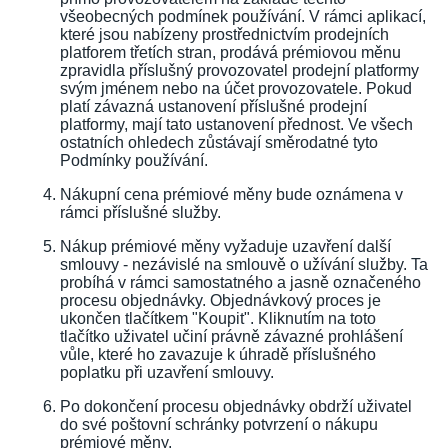
všeobecných podmínek používání. V rámci aplikací,
které jsou nabízeny prostřednictvím prodejních
platforem třetích stran, prodává prémiovou měnu
zpravidla příslušný provozovatel prodejní platformy
svým jménem nebo na účet provozovatele. Pokud
platí závazná ustanovení příslušné prodejní
platformy, mají tato ustanovení přednost. Ve všech
ostatních ohledech zůstávají směrodatné tyto
Podmínky používání.
Nákupní cena prémiové měny bude oznámena v
rámci příslušné služby.
Nákup prémiové měny vyžaduje uzavření další
smlouvy - nezávislé na smlouvě o užívání služby. Ta
probíhá v rámci samostatného a jasně označeného
procesu objednávky. Objednávkový proces je
ukončen tlačítkem "Koupit". Kliknutím na toto
tlačítko uživatel učiní právně závazné prohlášení
vůle, které ho zavazuje k úhradě příslušného
poplatku při uzavření smlouvy.
Po dokončení procesu objednávky obdrží uživatel
do své poštovní schránky potvrzení o nákupu
prémiové měny.