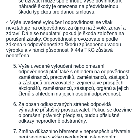
se uživatel může spolehnout. Výše povinnosti k
náhradě škody je omezena na předvídatelnou
škodu typickou pro danou smlouvu.
4 Výše uvedené vyloučení odpovědnosti se však
nevztahuje na odpovědnost za újmu na životě, zdraví a
zdraví. Dále se neuplatní, pokud je škoda založena na
porušení záruky. Odpovědnost provozovatele podle
zákona o odpovědnosti za škodu způsobenou vadou
výrobku a v rámci působnosti § 44a TKG zůstává
nedotčena.
Výše uvedené vyloučení nebo omezení
odpovědnosti platí také s ohledem na odpovědnost
zaměstnanců, pracovníků, zaměstnanců, zástupců
a zástupců provozovatele, zejména ve prospěch
akcionářů, zaměstnanců, zástupců, orgánů a jejich
členů s ohledem na jejich osobní odpovědnost.
Za obsah odkazovaných stránek odpovídá
výhradně příslušný provozovatel. Pokud se dozvíme
o porušení právních předpisů, budou příslušné
odkazy neprodleně odstraněny.
Změna důkazního břemene v neprospěch uživatele
není spojena s výše uvedenými ustanoveními.