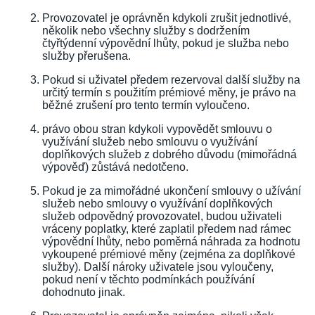
Provozovatel je oprávněn kdykoli zrušit jednotlivé,
několik nebo všechny služby s dodržením
čtyřtýdenní výpovědní lhůty, pokud je služba nebo
služby přerušena.
Pokud si uživatel předem rezervoval další služby na
určitý termín s použitím prémiové měny, je právo na
běžné zrušení pro tento termín vyloučeno.
právo obou stran kdykoli vypovědět smlouvu o
využívání služeb nebo smlouvu o využívání
doplňkových služeb z dobrého důvodu (mimořádná
výpověď) zůstává nedotčeno.
Pokud je za mimořádné ukončení smlouvy o užívání
služeb nebo smlouvy o využívání doplňkových
služeb odpovědný provozovatel, budou uživateli
vráceny poplatky, které zaplatil předem nad rámec
výpovědní lhůty, nebo poměrná náhrada za hodnotu
vykoupené prémiové měny (zejména za doplňkové
služby). Další nároky uživatele jsou vyloučeny,
pokud není v těchto podmínkách používání
dohodnuto jinak.