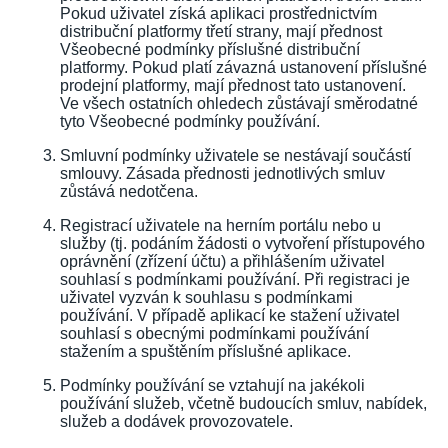
Pokud uživatel získá aplikaci prostřednictvím
distribuční platformy třetí strany, mají přednost
Všeobecné podmínky příslušné distribuční
platformy. Pokud platí závazná ustanovení příslušné
prodejní platformy, mají přednost tato ustanovení.
Ve všech ostatních ohledech zůstávají směrodatné
tyto Všeobecné podmínky používání.
Smluvní podmínky uživatele se nestávají součástí
smlouvy. Zásada přednosti jednotlivých smluv
zůstává nedotčena.
Registrací uživatele na herním portálu nebo u
služby (tj. podáním žádosti o vytvoření přístupového
oprávnění (zřízení účtu) a přihlášením uživatel
souhlasí s podmínkami používání. Při registraci je
uživatel vyzván k souhlasu s podmínkami
používání. V případě aplikací ke stažení uživatel
souhlasí s obecnými podmínkami používání
stažením a spuštěním příslušné aplikace.
Podmínky používání se vztahují na jakékoli
používání služeb, včetně budoucích smluv, nabídek,
služeb a dodávek provozovatele.