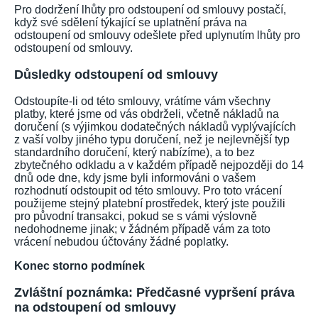
Pro dodržení lhůty pro odstoupení od smlouvy postačí,
když své sdělení týkající se uplatnění práva na
odstoupení od smlouvy odešlete před uplynutím lhůty pro
odstoupení od smlouvy.
Důsledky odstoupení od smlouvy
Odstoupíte-li od této smlouvy, vrátíme vám všechny
platby, které jsme od vás obdrželi, včetně nákladů na
doručení (s výjimkou dodatečných nákladů vyplývajících
z vaší volby jiného typu doručení, než je nejlevnější typ
standardního doručení, který nabízíme), a to bez
zbytečného odkladu a v každém případě nejpozději do 14
dnů ode dne, kdy jsme byli informováni o vašem
rozhodnutí odstoupit od této smlouvy. Pro toto vrácení
použijeme stejný platební prostředek, který jste použili
pro původní transakci, pokud se s vámi výslovně
nedohodneme jinak; v žádném případě vám za toto
vrácení nebudou účtovány žádné poplatky.
Konec storno podmínek
Zvláštní poznámka: Předčasné vypršení práva
na odstoupení od smlouvy