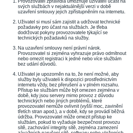
Provozovatel zpravidla umožňuje uživateli účast na
svých službách v nejaktuálnější verzi v době
uzavření smlouvy jejich zpřístupněním na internetu.
Uživatel si musí sám zajistit a udržovat technické
požadavky pro účast na službách. Je třeba
dodržovat pokyny provozovatele týkající se
technických požadavků na služby.
Na uzavření smlouvy není právní nárok.
Provozovatel si zejména vyhrazuje právo odmítnout
nebo omezit registraci k jedné nebo více službám
bez udání důvodů.
Uživatel je upozorněn na to, že není možné, aby
služby byly uživateli k dispozici prostřednictvím
internetu vždy, bez přerušení a v plném rozsahu.
Přístup ke službám může být omezen zejména v
době, kdy jsou servery mimo provoz z důvodu
technických nebo jiných problémů, které
provozovatel nemůže ovlivnit (vyšší moc, zavinění
třetích stran apod.), a v době, kdy se provádí běžná
údržba. Provozovatel může omezit přístup ke
službám, pokud to vyžaduje bezpečnost provozu
sítě, zachování integrity sítě, zejména zamezení
závažných narušení sítě, softwaru nebo uložených