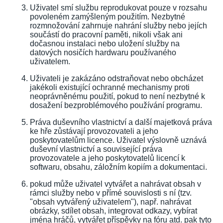
Uživatel smí službu reprodukovat pouze v rozsahu
povoleném zamýšleným použitím. Nezbytné
rozmnožování zahrnuje nahrání služby nebo jejích
součástí do pracovní paměti, nikoli však ani
dočasnou instalaci nebo uložení služby na
datových nosičích hardwaru používaného
uživatelem.
Uživateli je zakázáno odstraňovat nebo obcházet
jakékoli existující ochranné mechanismy proti
neoprávněnému použití, pokud to není nezbytné k
dosažení bezproblémového používání programu.
Práva duševního vlastnictví a další majetková práva
ke hře zůstávají provozovateli a jeho
poskytovatelům licence. Uživatel výslovně uznává
duševní vlastnictví a související práva
provozovatele a jeho poskytovatelů licencí k
softwaru, obsahu, záložním kopiím a dokumentaci.
pokud může uživatel vytvářet a nahrávat obsah v
rámci služby nebo v přímé souvislosti s ní (tzv.
"obsah vytvářený uživatelem"), např. nahrávat
obrázky, sdílet obsah, integrovat odkazy, vybírat
jména hráčů, vytvářet příspěvky na fóru atd. pak tyto