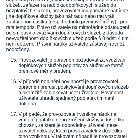
služeb, zařazení a nabídka doplňkových služeb do
bezplatných služeb), provozovatel mu primárně nabídne
jiné doplňkové služby jako náhradu nebo mu vrátí
zaplacenou částku (resp. hodnotu prémiové měny) - pro
rata temporis. Právo uživatele na mimořádné odstoupení
od smlouvy o využívání doplňkových služeb z důvodu
nevyužitelnosti doplňkových služeb podle § 8 odst. 4 tím
není dotčeno. Právní nároky uživatele zůstávají rovněž
nedotčeny.
Provozovatel je oprávněn požadovat za využívání
doplňkových služeb poplatky za služby ve formě
prémiové měny předem.
V případě neplnění povinností je provozovatel
oprávněn přerušit poskytování doplňkových služeb
a okamžitě zablokovat účet uživatele. Povinnost
uživatele uhradit sjednaný poplatek tím není
dotčena.
V případě, že provozovateli vznikne nárok na
vrácení poplatku nebo zrušení služby v důsledku
chování, za které je odpovědný uživatel, nese
uživatel náklady, které provozovateli v důsledku
toho vzniknou. V takovém případě je provozovatel