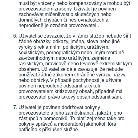
musí být vráceny nebo kompenzovány a mohou být
provozovatelem zrušeny. Uživatel je povinen
zachovávat mlčenlivost o skutečných nebo
domnělých chybách či nesrovnalostech a
neprodleně je oznámit provozovateli.
Uživatel se zavazuje, že v rámci služeb nebude šířit
žádné obrázky, odkazy, jména, slova nebo jiné
výroky s reklamním, politickým, urážlivým,
sexistickým, pornografickým nebo jiným morálně
zavrženíhodným nebo urážlivým, zejména
rasistickým, pravicově nebo levicově extremistickým
obsahem. Uživatel se dále zavazuje, že nebude
používat žádné zákonem chráněné výrazy, názvy
nebo obrázky. V případě pochybností je uživatel
povinen neprodleně odstranit jakýkoli
provozovatelem kritizovaný obsah, případně má
provozovatel právo takový obsah odstranit sám.
Uživatel je povinen dodržovat pokyny
provozovatele a jeho zaměstnanců, jakož i jeho
zástupců a pomocníků. To platí zejména také pro
pokyny správců a moderátorů jakéhokoli fóra
patřícího k příslušné službě.