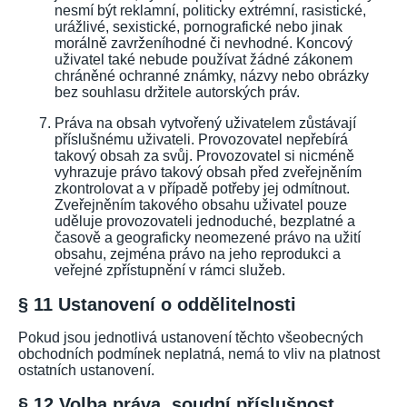
nesmí být reklamní, politicky extrémní, rasistické,
urážlivé, sexistické, pornografické nebo jinak
morálně zavrženíhodné či nevhodné. Koncový
uživatel také nebude používat žádné zákonem
chráněné ochranné známky, názvy nebo obrázky
bez souhlasu držitele autorských práv.
Práva na obsah vytvořený uživatelem zůstávají
příslušnému uživateli. Provozovatel nepřebírá
takový obsah za svůj. Provozovatel si nicméně
vyhrazuje právo takový obsah před zveřejněním
zkontrolovat a v případě potřeby jej odmítnout.
Zveřejněním takového obsahu uživatel pouze
uděluje provozovateli jednoduché, bezplatné a
časově a geograficky neomezené právo na užití
obsahu, zejména právo na jeho reprodukci a
veřejné zpřístupnění v rámci služeb.
§ 11 Ustanovení o oddělitelnosti
Pokud jsou jednotlivá ustanovení těchto všeobecných
obchodních podmínek neplatná, nemá to vliv na platnost
ostatních ustanovení.
§ 12 Volba práva, soudní příslušnost,