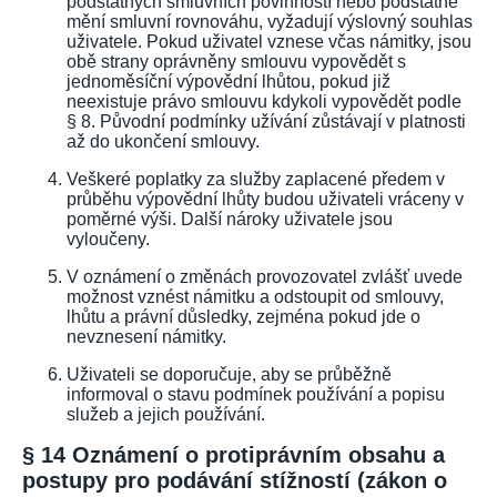
podstatných smluvních povinností nebo podstatně
mění smluvní rovnováhu, vyžadují výslovný souhlas
uživatele. Pokud uživatel vznese včas námitky, jsou
obě strany oprávněny smlouvu vypovědět s
jednoměsíční výpovědní lhůtou, pokud již
neexistuje právo smlouvu kdykoli vypovědět podle
§ 8. Původní podmínky užívání zůstávají v platnosti
až do ukončení smlouvy.
Veškeré poplatky za služby zaplacené předem v
průběhu výpovědní lhůty budou uživateli vráceny v
poměrné výši. Další nároky uživatele jsou
vyloučeny.
V oznámení o změnách provozovatel zvlášť uvede
možnost vznést námitku a odstoupit od smlouvy,
lhůtu a právní důsledky, zejména pokud jde o
nevznesení námitky.
Uživateli se doporučuje, aby se průběžně
informoval o stavu podmínek používání a popisu
služeb a jejich používání.
§ 14 Oznámení o protiprávním obsahu a
postupy pro podávání stížností (zákon o