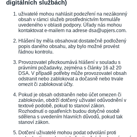
digitálních službách)
uživatelé mohou nahlásit podezření na nezákonný
obsah v rámci služeb prostřednictvím formuláře
uvedeného v oblasti podpory. Úřady nás mohou
kontaktovat e-mailem na adrese dsa@upjers.com.
Hlášení by měla obsahovat dostatečně podložený
popis daného obsahu, aby bylo možné provést
řádnou kontrolu.
Provozovatel přezkoumává hlášení v souladu s
právními požadavky, zejména s články 16 až 20
DSA. V případě potřeby může provozovatel obsah
odstranit nebo zablokovat a dočasně nebo trvale
omezit či zablokovat účty.
Pokud je obsah odstraněn nebo účet omezen či
zablokován, obdrží dotčený uživatel odůvodnění v
textové podobě, pokud to stanoví zákon.
Rozhodnutí o opatřeních budou dotyčné osobě
sdělena s uvedením hlavních důvodů, pokud tak
stanoví zákon.
Dotčení uživatelé mohou podat odvolání proti