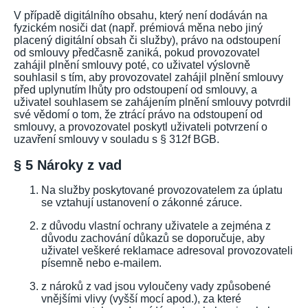
V případě digitálního obsahu, který není dodáván na
fyzickém nosiči dat (např. prémiová měna nebo jiný
placený digitální obsah či služby), právo na odstoupení
od smlouvy předčasně zaniká, pokud provozovatel
zahájil plnění smlouvy poté, co uživatel výslovně
souhlasil s tím, aby provozovatel zahájil plnění smlouvy
před uplynutím lhůty pro odstoupení od smlouvy, a
uživatel souhlasem se zahájením plnění smlouvy potvrdil
své vědomí o tom, že ztrácí právo na odstoupení od
smlouvy, a provozovatel poskytl uživateli potvrzení o
uzavření smlouvy v souladu s § 312f BGB.
§ 5 Nároky z vad
Na služby poskytované provozovatelem za úplatu
se vztahují ustanovení o zákonné záruce.
z důvodu vlastní ochrany uživatele a zejména z
důvodu zachování důkazů se doporučuje, aby
uživatel veškeré reklamace adresoval provozovateli
písemně nebo e-mailem.
z nároků z vad jsou vyloučeny vady způsobené
vnějšími vlivy (vyšší mocí apod.), za které