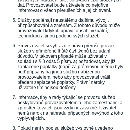
dat. Provozovatel bude uživatele co nejdříve
informovat o všech přerušeních a jejich trvání.
Služby podléhají neustálému dalšímu vývoji,
přizpůsobování a změnám. Z tohoto důvodu může
provozovatel kdykoli upravit obsah, vizuální,
technickou a jinou podobu svých služeb.
Provozovatel si vyhrazuje právo přerušit provoz
služeb v přiměřené lhůtě čtyř týdnů bez udání
důvodů. V takovém případě může uživatel v
souladu s § 3 odst. 5 písm. a) požadovat, aby již
zaplacené poplatky (např. za prémiovou měnu) byly
buď připsány na jinou službu nabízenou
provozovatelem, nebo aby provozovatel vrátil
předem zaplacené poplatky. Právní nároky
uživatele tím nejsou dotčeny.
Informace, tipy a rady týkající se provozu služeb
poskytované provozovatelem a jeho zaměstnanci a
zprostředkovateli jsou vždy nezávazné. Uživatel
nemá nárok na náhradu případných nevýhod z toho
vyplývajících.
Pokud není v popisu služeb výslovně uvedeno