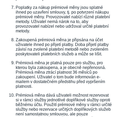
Poplatky za nákup prémiové měny jsou splatné
ihned po uzavření smlouvy, tj. po potvrzení nákupu
prémiové měny. Provozovatel nabízí různé platební
metody. Uživatel nemá nárok na to, aby
provozovatel nabízel nebo udržoval určité platební
metody.
Zakoupená prémiová měna je připsána na účet
uživatele ihned po přijetí platby. Doba přijetí platby
závisí na zvolené platební metodě nebo zvoleném
poskytovateli platebních služeb a může se lišit.
Prémiová měna je platná pouze pro službu, pro
kterou byla zakoupena, a je obecně nepřenosná.
Prémiová měna ztrácí platnost 36 měsíců po
zakoupení. Uživatel o tom bude informován e-
mailem v dostatečném předstihu před vypršením
platnosti.
Prémiová měna dává uživateli možnost rezervovat
si v rámci služby jednotlivé doplňkové služby oproti
běžnému účtu. Použití prémiové měny v rámci určité
služby nebo rezervace určitých doplňkových služeb
není samostatnou smlouvou, ale pouze