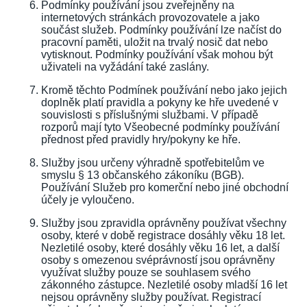
Podmínky používání jsou zveřejněny na
internetových stránkách provozovatele a jako
součást služeb. Podmínky používání lze načíst do
pracovní paměti, uložit na trvalý nosič dat nebo
vytisknout. Podmínky používání však mohou být
uživateli na vyžádání také zaslány.
Kromě těchto Podmínek používání nebo jako jejich
doplněk platí pravidla a pokyny ke hře uvedené v
souvislosti s příslušnými službami. V případě
rozporů mají tyto Všeobecné podmínky používání
přednost před pravidly hry/pokyny ke hře.
Služby jsou určeny výhradně spotřebitelům ve
smyslu § 13 občanského zákoníku (BGB).
Používání Služeb pro komerční nebo jiné obchodní
účely je vyloučeno.
Služby jsou zpravidla oprávněny používat všechny
osoby, které v době registrace dosáhly věku 18 let.
Nezletilé osoby, které dosáhly věku 16 let, a další
osoby s omezenou svéprávností jsou oprávněny
využívat služby pouze se souhlasem svého
zákonného zástupce. Nezletilé osoby mladší 16 let
nejsou oprávněny služby používat. Registrací