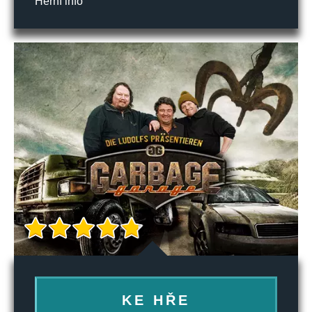
Herní info
KE HŘE