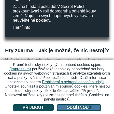
Začíná hledání pokladů! V Secret Relict
prozkoumáváš v roli dobrodruha odlehlé kouty
země. Najdi na svých napínavých výpravách
neuvěřitelné poklady.
Herní info
Hry zdarma – Jak je možné, že nic nestojí?
Naše bezplatné online hry fungují na modelu „Free-to-
Play“. Můžeš je hrát kdykoli a zcela zdarma – bez
Kromě technicky nezbytných souborů cookies upjers
(Impressum)
používá také technicky nepotřebné soubory
povinných nákupů, bez předplatného, bez automatických
cookies na svých webových stránkách k analýze uživatelských
plateb. U upjers tě nečeká nucená reklama – pokud
dat a poskytování služeb sociálních médií. Další informace
chceš, můžeš dobrovolně sledovat videa a získat drobné
naleznete v našem
Prohlášení o ochraně osobních údajů
.
odměny. Některé hry nabízejí doplňkové prvky jako
Chcete-li souhlasit s používáním souborů cookies, které nejsou
dekorace nebo zrychlení času – ale vše je naprosto
technicky nezbytné, klikněte na tlačítko "Přijmout".
volitelné.
Nastavení můžete kdykoli změnit pomocí tlačítka „Cookies“ na
panelu nástrojů.
Naše filozofie: férově, dobrovolně, zdarma – žádné „pay-
to-win“. Ty rozhoduješ, jak intenzivně budeš hrát.
PŘIJMOUT
ODMÍTNOUT