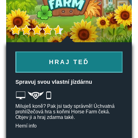
HRAJ TEĎ
Spravuj svou vlastní jízdárnu
Miluješ koně? Pak jsi tady správně! Úchvatná
prohlížečová hra s koňmi Horse Farm čeká.
Objev ji a hraj zdarma také.
Herní info