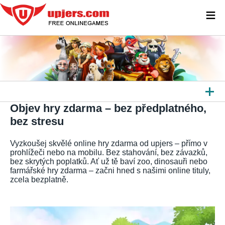
≡
Objev hry zdarma – bez předplatného,
VŠECHNY HRY
bez stresu
PROHLÍŽEČOVÉ HRY
Vyzkoušej skvělé online hry zdarma od upjers – přímo v
HRY KE STAŽENÍ
prohlížeči nebo na mobilu. Bez stahování, bez závazků,
bez skrytých poplatků. Ať už tě baví zoo, dinosauři nebo
farmářské hry zdarma – začni hned s našimi online tituly,
APLIKACE
zcela bezplatně.
DALŠÍ PLATFORMY