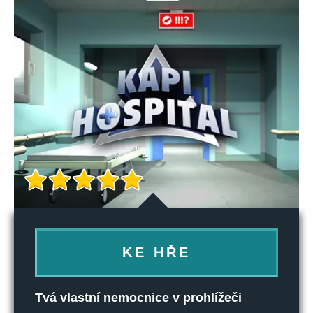
KE HŘE
Tvá vlastní nemocnice v prohlížeči