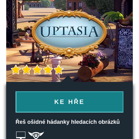
KE HŘE
Řeš ošidné hádanky hledacích obrázků