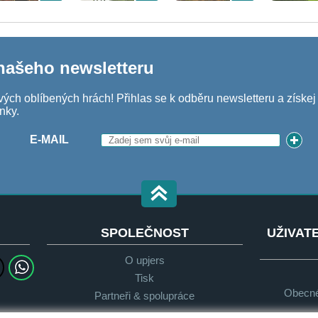
 našeho newsletteru
vých oblíbených hrách! Přihlas se k odběru newsletteru a získe
nky.
E-MAIL
SPOLEČNOST
UŽIVAT
O upjers
Tisk
Obecné
Partneři & spolupráce