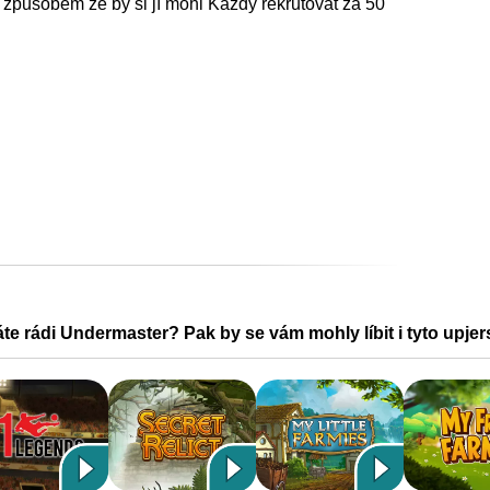
ím způsobem že by si jí mohl Každý rekrutovat za 50
te rádi Undermaster? Pak by se vám mohly líbit i tyto upjer