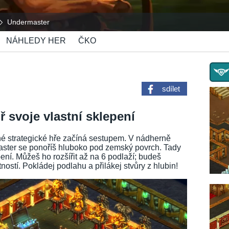
Undermaster
NÁHLEDY HER
ČKO
sdílet
 svoje vlastní sklepení
né strategické hře začíná sestupem. V nádherně
ster se ponoříš hluboko pod zemský povrch. Tady
pení. Můžeš ho rozšířit až na 6 podlaží; budeš
ností. Pokládej podlahu a přilákej stvůry z hlubin!