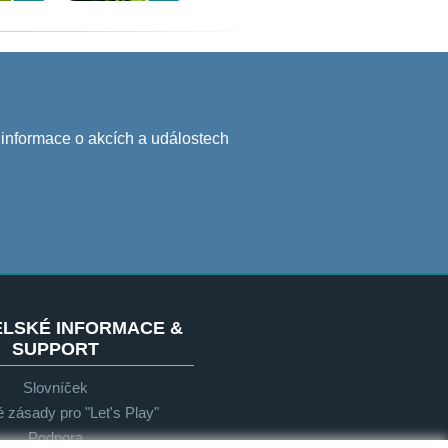
j informace o akcích a událostech
ELSKÉ INFORMACE &
SUPPORT
Slovníček
 zásady pro "Let's Play"
Podpora