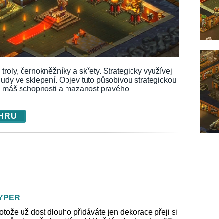
 troly, černokněžníky a skřety. Strategicky využívej
bludy ve sklepení. Objev tuto působivou strategickou
e máš schopnosti a mazanost pravého
 HRU
YPER
rotože už dost dlouho přidáváte jen dekorace přeji si