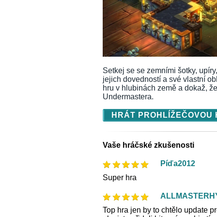
Setkej se se zemními šotky, upíry,
jejich dovedností a své vlastní o
hru v hlubinách země a dokaž, ž
Undermastera.
HRÁT PROHLÍŽEČOVOU
Vaše hráčské zkušenosti
Píďa2012
Super hra
ALLMASTERH
Top hra jen by to chtělo update p