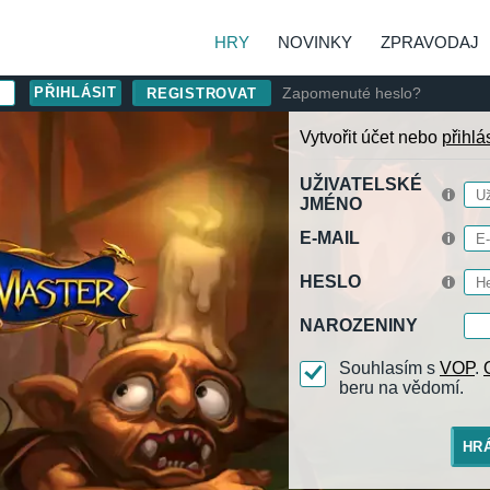
HRY
NOVINKY
ZPRAVODAJ
Zapomenuté heslo?
REGISTROVAT
Vytvořit účet nebo
přihlá
UŽIVATELSKÉ
JMÉNO
E-MAIL
HESLO
NAROZENINY
Souhlasím s
VOP
.
beru na vědomí.