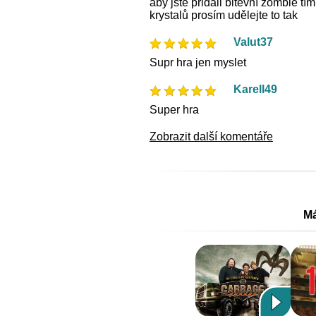
aby jste přidali bitevní zombie t
krystalů prosím udělejte to tak
Valut37
Supr hra jen myslet
Karell49
Super hra
Zobrazit další komentáře
Má