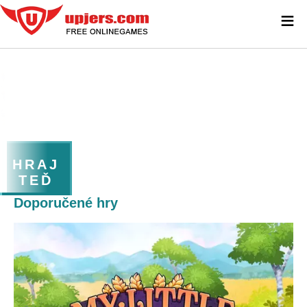
≡
HRAJ
TEĎ
Doporučené hry