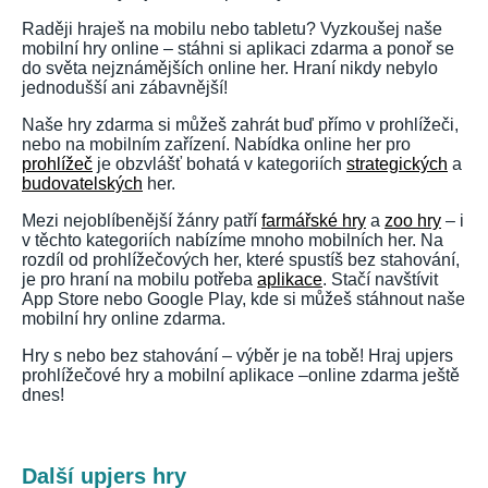
Raději hraješ na mobilu nebo tabletu? Vyzkoušej naše
mobilní hry online – stáhni si aplikaci zdarma a ponoř se
do světa nejznámějších online her. Hraní nikdy nebylo
jednodušší ani zábavnější!
Naše hry zdarma si můžeš zahrát buď přímo v prohlížeči,
nebo na mobilním zařízení. Nabídka online her pro
prohlížeč
je obzvlášť bohatá v kategoriích
strategických
a
budovatelských
her.
Mezi nejoblíbenější žánry patří
farmářské hry
a
zoo hry
– i
v těchto kategoriích nabízíme mnoho mobilních her. Na
rozdíl od prohlížečových her, které spustíš bez stahování,
je pro hraní na mobilu potřeba
aplikace
. Stačí navštívit
App Store nebo Google Play, kde si můžeš stáhnout naše
mobilní hry online zdarma.
Hry s nebo bez stahování – výběr je na tobě! Hraj upjers
prohlížečové hry a mobilní aplikace –online zdarma ještě
dnes!
Další upjers hry