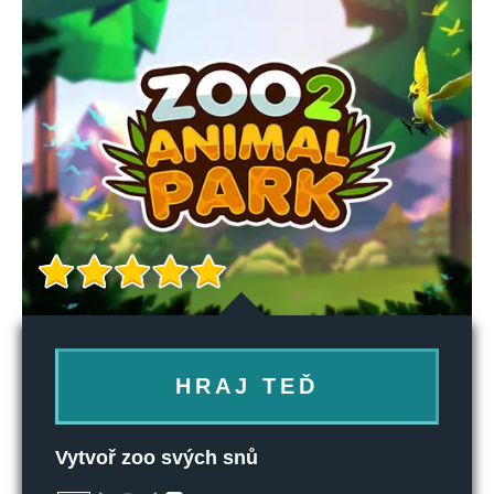
HRAJ TEĎ
Vytvoř zoo svých snů