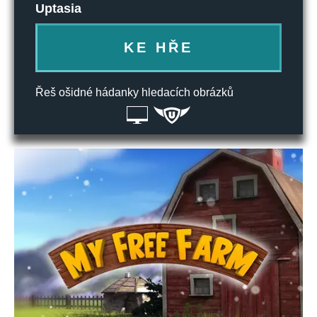
Uptasia
KE HŘE
Řeš ošidné hádanky hledacích obrázků