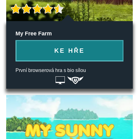
My Free Farm
KE HŘE
První browserová hra s bio sílou