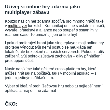
Užívej si online hry zdarma jako
multiplayer zábavu
Kouzlo našich her zdarma spočívá pro mnoho hráčů také
v
multiplayer
funkcích. Komunikuj online s ostatními hráči,
vytvářej přátelství a aliance nebo soupeř s ostatními v
reálném čase. To umožňují jen online hry!
I pokud preferuješ hraní jako singleplayer, mají online hry
pro tebe výhodu: tvůj herní postup se neukládá jen
lokálně, ale bezpečně na našich serverech. Pokud ztratíš
zařízení, tvůj pokrok zůstává zachován – díky přihlášení
přes upjers účet.
Navíc nabízíme také některé cross-platform hry, které
můžeš hrát jak na počítači, tak i v mobilní aplikaci – s
jedním jediným přihlášením.
Vyber si ideální prohlížečovou hru nebo tu nejlepší herní
aplikaci a hraj online zdarma!
ČKO: