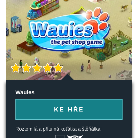
Wauies
KE HŘE
Roztomilá a přítulná koťátka a štěňátka!