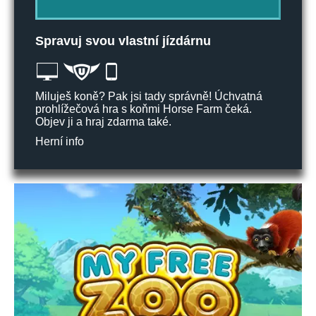
Spravuj svou vlastní jízdárnu
Miluješ koně? Pak jsi tady správně! Úchvatná
prohlížečová hra s koňmi Horse Farm čeká.
Objev ji a hraj zdarma také.
Herní info