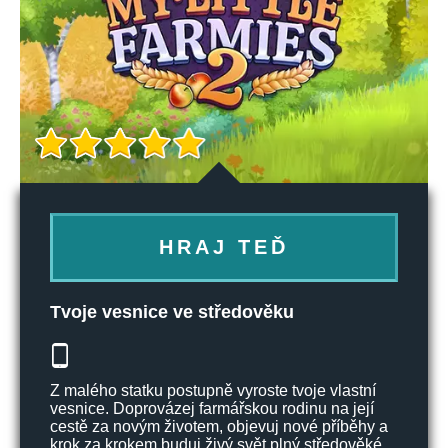
HRAJ TEĎ
Tvoje vesnice ve středověku
Z malého statku postupně vyroste tvoje vlastní
vesnice. Doprovázej farmářskou rodinu na její
cestě za novým životem, objevuj nové příběhy a
krok za krokem buduj živý svět plný středověké