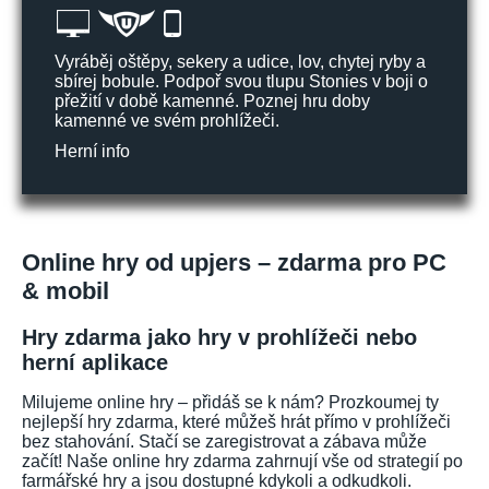
Vyráběj oštěpy, sekery a udice, lov, chytej ryby a
sbírej bobule. Podpoř svou tlupu Stonies v boji o
přežití v době kamenné. Poznej hru doby
kamenné ve svém prohlížeči.
Herní info
Online hry od upjers – zdarma pro PC
& mobil
Hry zdarma jako hry v prohlížeči nebo
herní aplikace
Milujeme online hry – přidáš se k nám? Prozkoumej ty
nejlepší hry zdarma, které můžeš hrát přímo v prohlížeči
bez stahování. Stačí se zaregistrovat a zábava může
začít! Naše online hry zdarma zahrnují vše od strategií po
farmářské hry a jsou dostupné kdykoli a odkudkoli.