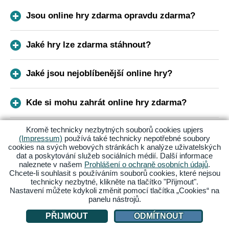
Jsou online hry zdarma opravdu zdarma?
Jaké hry lze zdarma stáhnout?
Jaké jsou nejoblíbenější online hry?
Kde si mohu zahrát online hry zdarma?
Kromě technicky nezbytných souborů cookies upjers
(Impressum)
používá také technicky nepotřebné soubory
Přihlas se k odběru našeho newsletteru
cookies na svých webových stránkách k analýze uživatelských
dat a poskytování služeb sociálních médií. Další informace
naleznete v našem
Prohlášení o ochraně osobních údajů
.
Získej vždy nejnovější zprávy o svých oblíbených hrách!
Chcete-li souhlasit s používáním souborů cookies, které nejsou
Přihlas se k odběru newsletteru a získej informace o
technicky nezbytné, klikněte na tlačítko "Přijmout".
akcích a událostech pohodlně do své e-mailové schránky.
Nastavení můžete kdykoli změnit pomocí tlačítka „Cookies“ na
panelu nástrojů.
E-MAIL
PŘIJMOUT
ODMÍTNOUT