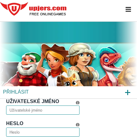
≡
PŘIHLÁSIT
UŽIVATELSKÉ JMÉNO
REGISTROVAT
ZAPOMENUTÉ HESLO?
HESLO