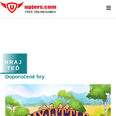
≡
HRAJ
TEĎ
Doporučené hry