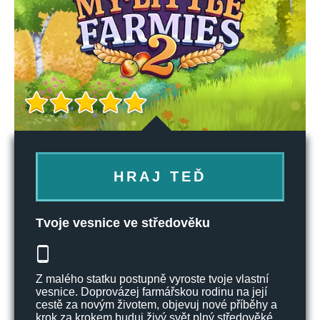
HRAJ TEĎ
Tvoje vesnice ve středověku
Z malého statku postupně vyroste tvoje vlastní
vesnice. Doprovázej farmářskou rodinu na její
cestě za novým životem, objevuj nové příběhy a
krok za krokem buduj živý svět plný středověké