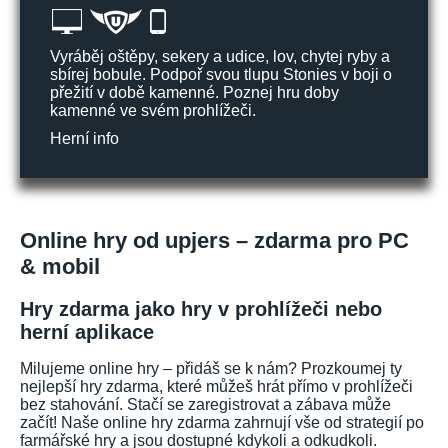
Vyráběj oštěpy, sekery a udice, lov, chytej ryby a
sbírej bobule. Podpoř svou tlupu Stonies v boji o
přežití v době kamenné. Poznej hru doby
kamenné ve svém prohlížeči.
Herní info
Online hry od upjers – zdarma pro PC
& mobil
Hry zdarma jako hry v prohlížeči nebo
herní aplikace
Milujeme online hry – přidáš se k nám? Prozkoumej ty
nejlepší hry zdarma, které můžeš hrát přímo v prohlížeči
bez stahování. Stačí se zaregistrovat a zábava může
začít! Naše online hry zdarma zahrnují vše od strategií po
farmářské hry a jsou dostupné kdykoli a odkudkoli.