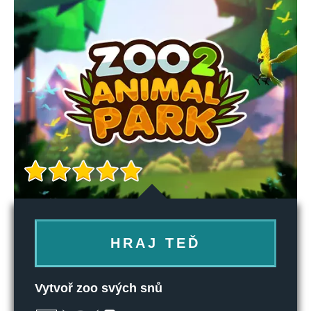
HRAJ TEĎ
Vytvoř zoo svých snů