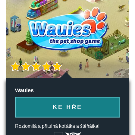
Wauies
KE HŘE
Roztomilá a přítulná koťátka a štěňátka!