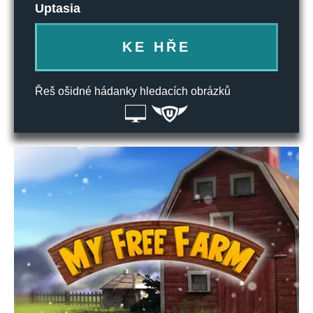
Uptasia
KE HŘE
Řeš ošidné hádanky hledacích obrázků