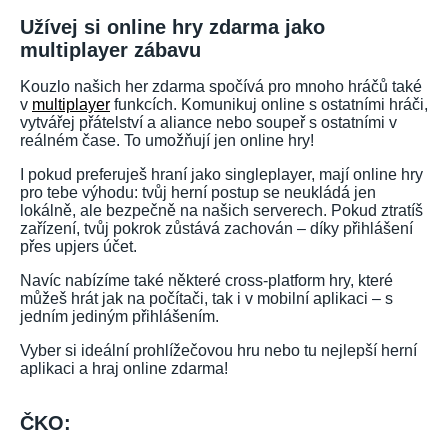
Užívej si online hry zdarma jako
multiplayer zábavu
Kouzlo našich her zdarma spočívá pro mnoho hráčů také
v
multiplayer
funkcích. Komunikuj online s ostatními hráči,
vytvářej přátelství a aliance nebo soupeř s ostatními v
reálném čase. To umožňují jen online hry!
I pokud preferuješ hraní jako singleplayer, mají online hry
pro tebe výhodu: tvůj herní postup se neukládá jen
lokálně, ale bezpečně na našich serverech. Pokud ztratíš
zařízení, tvůj pokrok zůstává zachován – díky přihlášení
přes upjers účet.
Navíc nabízíme také některé cross-platform hry, které
můžeš hrát jak na počítači, tak i v mobilní aplikaci – s
jedním jediným přihlášením.
Vyber si ideální prohlížečovou hru nebo tu nejlepší herní
aplikaci a hraj online zdarma!
ČKO: