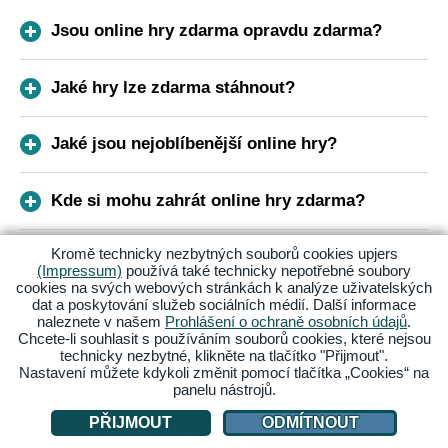
Jsou online hry zdarma opravdu zdarma?
Jaké hry lze zdarma stáhnout?
Jaké jsou nejoblíbenější online hry?
Kde si mohu zahrát online hry zdarma?
Kromě technicky nezbytných souborů cookies upjers
(Impressum)
používá také technicky nepotřebné soubory
Přihlas se k odběru našeho newsletteru
cookies na svých webových stránkách k analýze uživatelských
dat a poskytování služeb sociálních médií. Další informace
naleznete v našem
Prohlášení o ochraně osobních údajů
.
Získej vždy nejnovější zprávy o svých oblíbených hrách!
Chcete-li souhlasit s používáním souborů cookies, které nejsou
Přihlas se k odběru newsletteru a získej informace o
technicky nezbytné, klikněte na tlačítko "Přijmout".
akcích a událostech pohodlně do své e-mailové schránky.
Nastavení můžete kdykoli změnit pomocí tlačítka „Cookies“ na
panelu nástrojů.
E-MAIL
PŘIJMOUT
ODMÍTNOUT