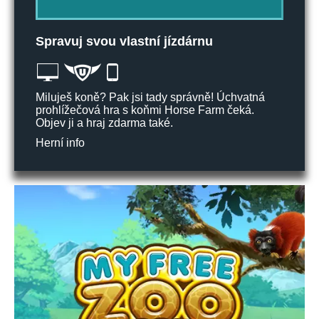
Spravuj svou vlastní jízdárnu
Miluješ koně? Pak jsi tady správně! Úchvatná
prohlížečová hra s koňmi Horse Farm čeká.
Objev ji a hraj zdarma také.
Herní info