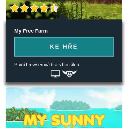
My Free Farm
KE HŘE
První browserová hra s bio sílou