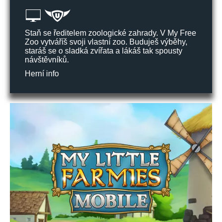
Staň se ředitelem zoologické zahrady. V My Free
Zoo vytváříš svoji vlastní zoo. Buduješ výběhy,
staráš se o sladká zvířata a lákáš tak spousty
návštěvníků.
Herní info