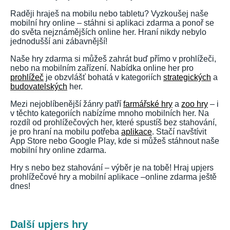
Raději hraješ na mobilu nebo tabletu? Vyzkoušej naše
mobilní hry online – stáhni si aplikaci zdarma a ponoř se
do světa nejznámějších online her. Hraní nikdy nebylo
jednodušší ani zábavnější!
Naše hry zdarma si můžeš zahrát buď přímo v prohlížeči,
nebo na mobilním zařízení. Nabídka online her pro
prohlížeč
je obzvlášť bohatá v kategoriích
strategických
a
budovatelských
her.
Mezi nejoblíbenější žánry patří
farmářské hry
a
zoo hry
– i
v těchto kategoriích nabízíme mnoho mobilních her. Na
rozdíl od prohlížečových her, které spustíš bez stahování,
je pro hraní na mobilu potřeba
aplikace
. Stačí navštívit
App Store nebo Google Play, kde si můžeš stáhnout naše
mobilní hry online zdarma.
Hry s nebo bez stahování – výběr je na tobě! Hraj upjers
prohlížečové hry a mobilní aplikace –online zdarma ještě
dnes!
Další upjers hry