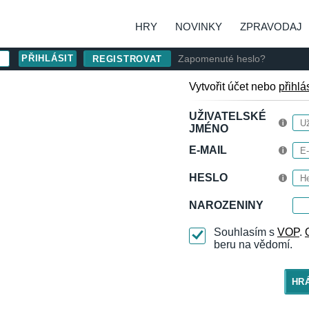
HRY
NOVINKY
ZPRAVODAJ
Zapomenuté heslo?
REGISTROVAT
Vytvořit účet nebo
přihlá
UŽIVATELSKÉ
JMÉNO
E-MAIL
HESLO
NAROZENINY
Souhlasím s
VOP
.
beru na vědomí.