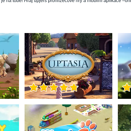
je na tobě! Hraj upjers prohlížečové hry a mobilní aplikace –on