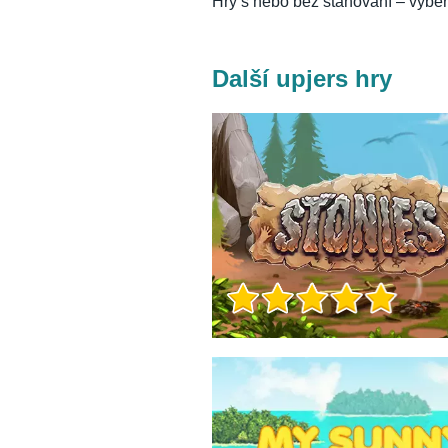
Hry s nebo bez stahování – výběr 
Další upjers hry