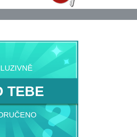
LUZIVNĚ
 TEBE
ORUČENO