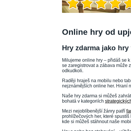
Online hry od up
Hry zdarma jako hry 
Milujeme online hry – přidáš se k
se zaregistrovat a zábava může za
odkudkoli.
Raději hraješ na mobilu nebo tabl
nejznámějších online her. Hraní 
Naše hry zdarma si můžeš zahrát 
Herní info
bohatá v kategoriích
strategickýc
Mezi nejoblíbenější žánry patří
fa
prohlížečových her, které spustíš
kde si můžeš stáhnout naše mobil