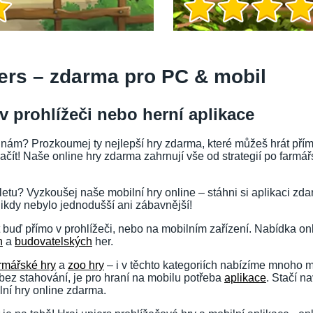
jers – zdarma pro PC & mobil
v prohlížeči nebo herní aplikace
 nám? Prozkoumej ty nejlepší hry zdarma, které můžeš hrát přímo
čít! Naše online hry zdarma zahrnují vše od strategií po farmář
etu? Vyzkoušej naše mobilní hry online – stáhni si aplikaci zd
nikdy nebylo jednodušší ani zábavnější!
buď přímo v prohlížeči, nebo na mobilním zařízení. Nabídka on
h
a
budovatelských
her.
rmářské hry
a
zoo hry
– i v těchto kategoriích nabízíme mnoho m
Herní info
 bez stahování, je pro hraní na mobilu potřeba
aplikace
. Stačí n
ní hry online zdarma.