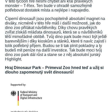
V této tycoon hře nesmí chybět ani král pravěkých
monster – T-Rex. Ten bude v ohradě samozřejmě
potřebovat dostatek místa a nejlépe i napajedlo.
Čiperní dinosauři jsou pochopitelně absolutní magnet na
diváky, nicméně v této hře máš i další možnosti, jak do
dino zoo přilákat návštěvníky. Díky chovu pravěkých
zvířat získáš mláďata dinosaurů, která se u návštěvníků
těší mimořádné oblibě. Tvůj dino park bude moci být ještě
barevnějším i díky kioskům a stánků, které ti navíc zajistí i
tolik potřebný příjem. Budou se ti tak plnit pokladny a ty
budeš mít peníze na další investice. Tak bude moci tvůj
dino zoo park dál růst a stane se z něj absolutní jurský
Highlight.
Hraj Dinosaur Park – Primeval Zoo hned teď a užij si
dlouho zapomenutý svět dinosaurů!