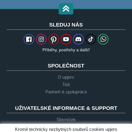
SLEDUJ NÁS
Příběhy, postřehy a další!
SPOLEČNOST
O upjers
Tisk
Partneři & spolupráce
UŽIVATELSKÉ INFORMACE & SUPPORT
Slovníček
Obecné zásady pro "Let's Play"
Kromě technicky nezbytných souborů cookies upjers