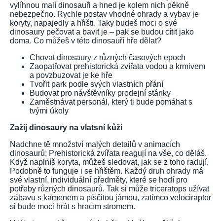
vylíhnou malí dinosauři a hned je kolem nich pěkně
nebezpečno. Rychle postav vhodné ohrady a vybav je
koryty, napajedly a hřišti. Taky budeš moci o své
dinosaury pečovat a bavit je – pak se budou cítit jako
doma. Co můžeš v této dinosauří hře dělat?
Chovat dinosaury z různých časových epoch
Zaopatřovat prehistorická zvířata vodou a krmivem
a povzbuzovat je ke hře
Tvořit park podle svých vlastních přání
Budovat pro návštěvníky prodejní stánky
Zaměstnávat personál, který ti bude pomáhat s
tvými úkoly
Zažij dinosaury na vlatsní kůži
Nadchne tě množství malých detailů v animacích
dinosaurů: Prehistorická zvířata reagují na vše, co děláš.
Když naplníš koryta, můžeš sledovat, jak se z toho radují.
Podobně to funguje i se hřištěm. Každý druh ohrady má
své vlastní, individuální předměty, které se hodí pro
potřeby různých dinosaurů. Tak si může triceratops užívat
zábavu s kamenem a písčitou jámou, zatímco velociraptor
si bude moci hrát s hracím stromem.