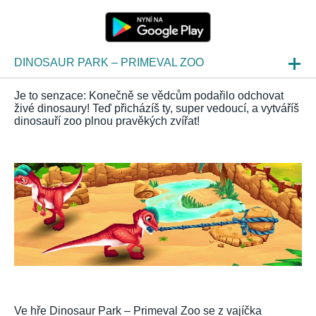
DINOSAUR PARK – PRIMEVAL ZOO
NOVINKY
Je to senzace: Konečně se vědcům podařilo odchovat
živé dinosaury! Teď přicházíš ty, super vedoucí, a vytváříš
NÁHLEDY HER
dinosauří zoo plnou pravěkých zvířat!
ČKO
Ve hře Dinosaur Park – Primeval Zoo se z vajíčka