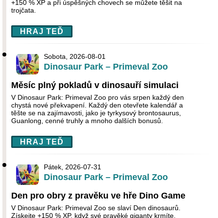
+150 % XP a při úspěšných chovech se můžete těšit na
trojčata.
HRAJ TEĎ
Sobota, 2026-08-01
Dinosaur Park – Primeval Zoo
Měsíc plný pokladů v dinosauří simulaci
V Dinosaur Park: Primeval Zoo pro vás srpen každý den
chystá nové překvapení. Každý den otevřete kalendář a
těšte se na zajímavosti, jako je tyrkysový brontosaurus,
Guanlong, cenné truhly a mnoho dalších bonusů.
HRAJ TEĎ
Pátek, 2026-07-31
Dinosaur Park – Primeval Zoo
Den pro obry z pravěku ve hře Dino Game
V Dinosaur Park: Primeval Zoo se slaví Den dinosaurů.
Získejte +150 % XP, když své pravěké giganty krmíte,