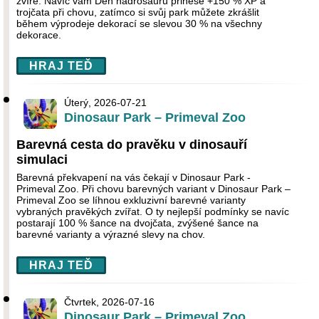
zvíře. Navíc vám Den hadrosaurů přinese +150 % XP a
trojčata při chovu, zatímco si svůj park můžete zkrášlit
během výprodeje dekorací se slevou 30 % na všechny
dekorace.
HRAJ TEĎ
Úterý, 2026-07-21
Dinosaur Park – Primeval Zoo
Barevná cesta do pravěku v dinosauří
simulaci
Barevná překvapení na vás čekají v Dinosaur Park -
Primeval Zoo. Při chovu barevných variant v Dinosaur Park –
Primeval Zoo se líhnou exkluzivní barevné varianty
vybraných pravěkých zvířat. O ty nejlepší podmínky se navíc
postarají 100 % šance na dvojčata, zvýšené šance na
barevné varianty a výrazné slevy na chov.
HRAJ TEĎ
Čtvrtek, 2026-07-16
Dinosaur Park – Primeval Zoo