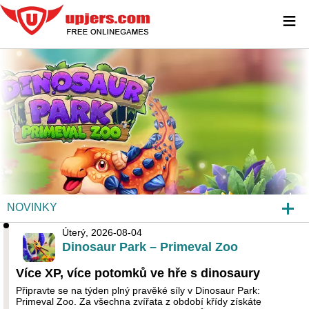
≡
NOVINKY
Úterý, 2026-08-04
DINOSAUR PARK – PRIMEVAL ZOO
Dinosaur Park – Primeval Zoo
NÁHLEDY HER
Více XP, více potomků ve hře s dinosaury
Připravte se na týden plný pravěké síly v Dinosaur Park:
ČKO
Primeval Zoo. Za všechna zvířata z období křídy získáte