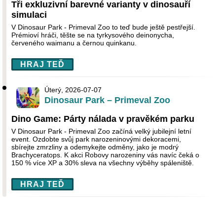
Tři exkluzivní barevné varianty v dinosauří
simulaci
V Dinosaur Park - Primeval Zoo to teď bude ještě pestřejší.
Prémioví hráči, těšte se na tyrkysového deinonycha,
červeného waimanu a černou quinkanu.
HRAJ TEĎ
Úterý, 2026-07-07
Dinosaur Park – Primeval Zoo
Dino Game: Párty nálada v pravěkém parku
V Dinosaur Park - Primeval Zoo začíná velký jubilejní letní
event. Ozdobte svůj park narozeninovými dekoracemi,
sbírejte zmrzliny a odemykejte odměny, jako je modrý
Brachyceratops. K akci Robovy narozeniny vás navíc čeká o
150 % více XP a 30% sleva na všechny výběhy spáleniště.
HRAJ TEĎ