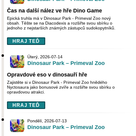
Čas na další nález ve hře Dino Game
Epická truhla má v Dinosaur Park - Primeval Zoo nový
obsah. Těšte se na Diacodexis a rozšiřte svou sbírku o
jednoho z nejstarších známých zástupců sudokopytníků.
HRAJ TEĎ
Úterý, 2026-07-14
Dinosaur Park – Primeval Zoo
Opravdové eso v dinosauří hře
Zajistěte si v Dinosaur Park - Primeval Zoo hnědého
Nyctosaura jako bonusové zvíře a rozšiřte svou sbírku o
opravdovou atrakci.
HRAJ TEĎ
Pondělí, 2026-07-13
Dinosaur Park – Primeval Zoo