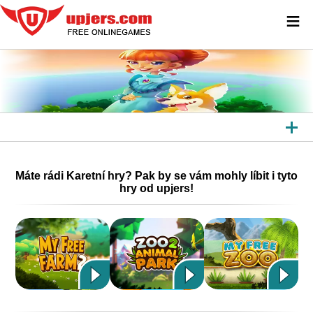
≡
VŠECHNY HRY
Máte rádi Karetní hry? Pak by se vám mohly líbit i tyto
PROHLÍŽEČOVÉ HRY
hry od upjers!
HRY KE STAŽENÍ
APLIKACE
DALŠÍ PLATFORMY