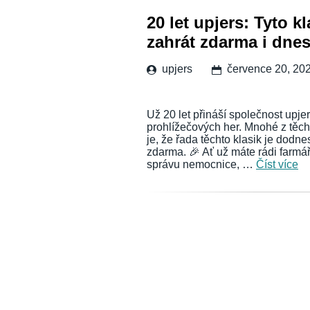
20 let upjers: Tyto k
zahrát zdarma i dne
upjers
července 20, 20
Už 20 let přináší společnost upj
prohlížečových her. Mnohé z těcht
je, že řada těchto klasik je dodne
zdarma. 🎉 Ať už máte rádi farmá
správu nemocnice, …
Číst více