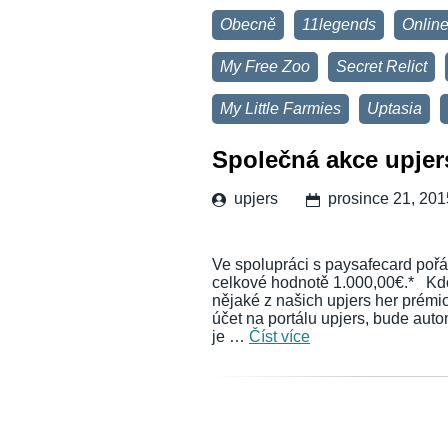
Obecně
11legends
Online
My Free Zoo
Secret Relict
My Little Farmies
Uptasia
Společná akce upjer
upjers
prosince 21, 201
Ve spolupráci s paysafecard po
celkové hodnotě 1.000,00€.* Kdo
nějaké z našich upjers her prém
účet na portálu upjers, bude aut
je …
Číst více