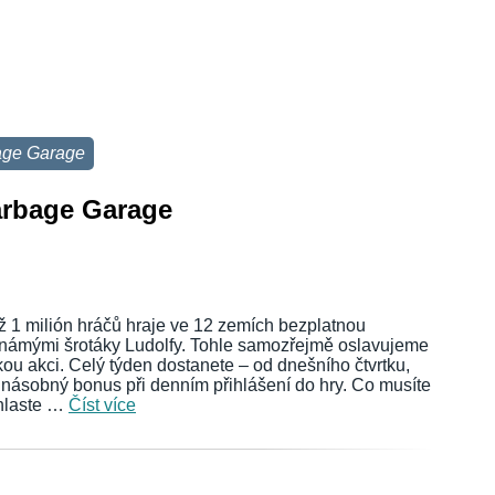
age Garage
arbage Garage
ž 1 milión hráčů hraje ve 12 zemích bezplatnou
námými šrotáky Ludolfy. Tohle samozřejmě oslavujeme
ckou akci. Celý týden dostanete – od dnešního čtvrtku,
jnásobný bonus při denním přihlášení do hry. Co musíte
ihlaste …
Číst více