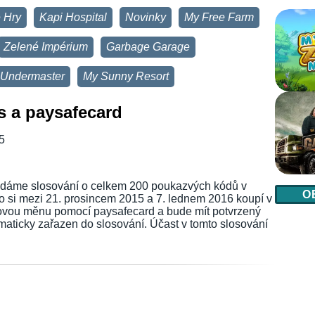
 Hry
Kapi Hospital
Novinky
My Free Farm
Zelené Impérium
Garbage Garage
Undermaster
My Sunny Resort
s a paysafecard
5
řádáme slosování o celkem 200 poukazvých kódů v
O
 si mezi 21. prosincem 2015 a 7. lednem 2016 koupí v
iovou měnu pomocí paysafecard a bude mít potvrzený
omaticky zařazen do slosování. Účast v tomto slosování