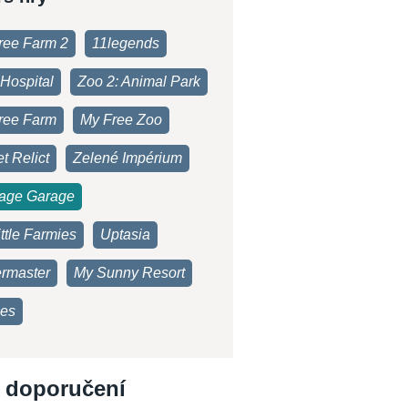
ree Farm 2
11legends
Hospital
Zoo 2: Animal Park
ree Farm
My Free Zoo
t Relict
Zelené Impérium
age Garage
ttle Farmies
Uptasia
rmaster
My Sunny Resort
es
 doporučení