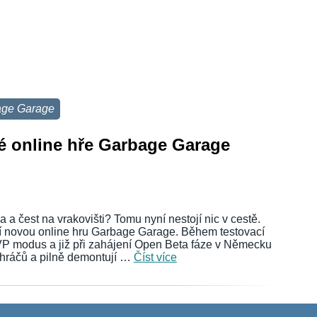
age Garage
é online hře Garbage Garage
a čest na vrakovišti? Tomu nyní nestojí nic v cestě.
ší novou online hru Garbage Garage. Během testovací
PVP modus a již při zahájení Open Beta fáze v Německu
0 hráčů a pilně demontují …
Číst více