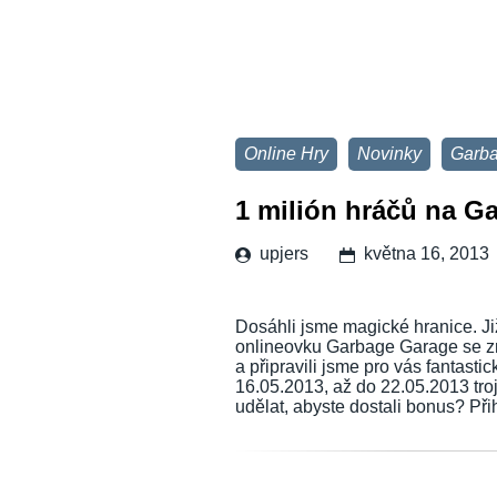
Online Hry
Novinky
Garb
1 milión hráčů na G
upjers
května 16, 2013
Dosáhli jsme magické hranice. Ji
onlineovku Garbage Garage se z
a připravili jsme pro vás fantasti
16.05.2013, až do 22.05.2013 tro
udělat, abyste dostali bonus? Př