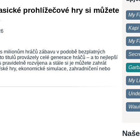
lasické prohlížečové hry si můžete
My F
s
Kapi 
26
My F
ers milionům hráčů zábavu v podobě bezplatných
Secre
o titulů provázely celé generace hráčů – a to nejlepší
s pravidelně rozvíjena a stále si je můžete zahrát
Garb
řské hry, ekonomické simulace, zahradničení nebo
My Li
Unde
Waui
Naše