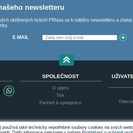
 našeho newsletteru
vých oblíbených hrách! Přihlas se k odběru newsletteru a získe
nky.
E-MAIL
SPOLEČNOST
UŽIVAT
O upjers
Tisk
Obecné
Partneři & spolupráce
)
používá také technicky nepotřebné soubory cookies na svých webo
Ochrana osobních údajů
Podmínky
 médií. Další informace naleznete v našem
Prohlášení o ochraně oso