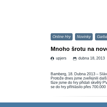
Online Hry
Novinky
Garb
Mnoho šrotu na nov
upjers
dubna 18, 2013
Bamberg, 18. Dubna 2013 – Sláva 
Protože dnes jsme zveřejnili dal
fáze jsme do hry přidali skvělý 
se do hry přihlásilo přes 700.00