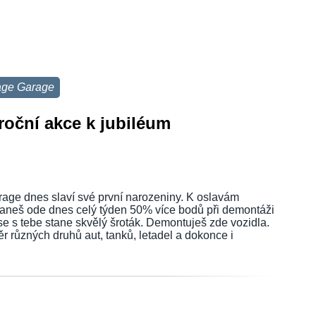
age Garage
roční akce k jubiléum
age dnes slaví své první narozeniny. K oslavám
taneš ode dnes celý týden 50% více bodů při demontáži
e s tebe stane skvělý šroták. Demontuješ zde vozidla.
ěr různých druhů aut, tanků, letadel a dokonce i