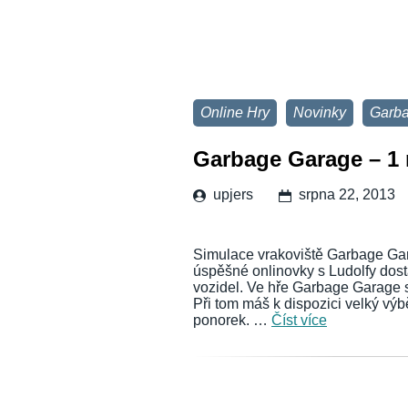
Online Hry
Novinky
Garb
Garbage Garage – 1 
upjers
srpna 22, 2013
Simulace vrakoviště Garbage Gar
úspěšné onlinovky s Ludolfy dos
vozidel. Ve hře Garbage Garage s
Při tom máš k dispozici velký výb
ponorek. …
Číst více