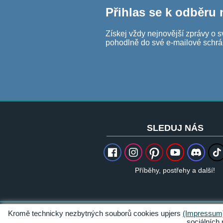
Přihlas se k odběru
Získej vždy nejnovější zprávy o s
pohodlně do své e-mailové schrá
SLEDUJ NÁS
Příběhy, postřehy a další!
Kromě technicky nezbytných souborů cookies upjers
(Impressum
Impresum
sociálních