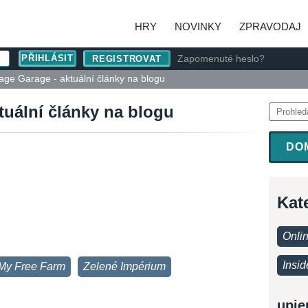
HRY
NOVINKY
ZPRAVODAJ
Zapomenuté heslo?
REGISTROVAT
ge Garage - aktuální články na blogu
tuální články na blogu
DO
Kat
Onli
Insid
My Free Farm
Zelené Impérium
upje