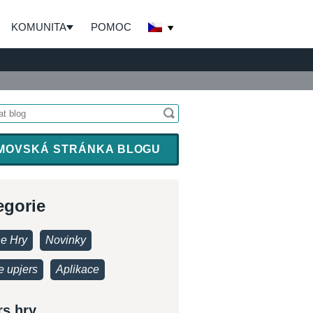
KOMUNITA
POMOC
MOVSKÁ STRÁNKA BLOGU
egorie
ne Hry
Novinky
e upjers
Aplikace
rs hry