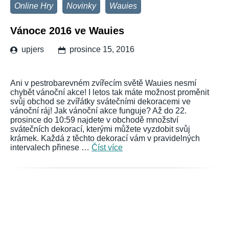
Online Hry
Novinky
Wauies
Vánoce 2016 ve Wauies
upjers
prosince 15, 2016
Ani v pestrobarevném zvířecím světě Wauies nesmí
chybět vánoční akce! I letos tak máte možnost proměnit
svůj obchod se zvířátky svátečními dekoracemi ve
vánoční ráj! Jak vánoční akce funguje? Až do 22.
prosince do 10:59 najdete v obchodě množství
svátečních dekorací, kterými můžete vyzdobit svůj
krámek. Každá z těchto dekorací vám v pravidelných
intervalech přinese …
Číst více