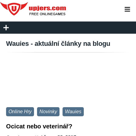
≡
Wauies - aktuální články na blogu
Online Hry
Novinky
Wauies
Ocicat nebo veterinář?