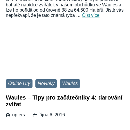
bohaté nabídce zvířátek v našem obchůdku ve Wauies a
lze ho pořídit od od úrovně 38 za 64.600 Haléřů. Jistě vás
nepřekvapí, že je tato známá ryba …
Číst více
Online Hry
Novinky
Wauies
Wauies – Tipy pro začátečníky 4: darování
zvířat
upjers
října 6, 2016