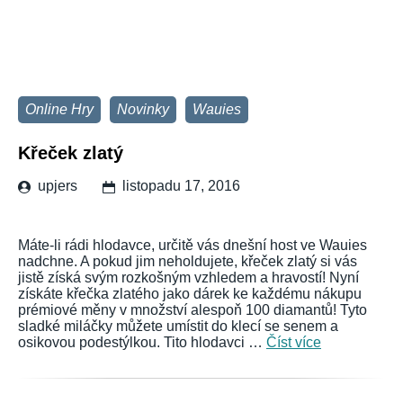
Online Hry
Novinky
Wauies
Křeček zlatý
upjers
listopadu 17, 2016
Máte-li rádi hlodavce, určitě vás dnešní host ve Wauies
nadchne. A pokud jim neholdujete, křeček zlatý si vás
jistě získá svým rozkošným vzhledem a hravostí! Nyní
získáte křečka zlatého jako dárek ke každému nákupu
prémiové měny v množství alespoň 100 diamantů! Tyto
sladké miláčky můžete umístit do klecí se senem a
osikovou podestýlkou. Tito hlodavci …
Číst více