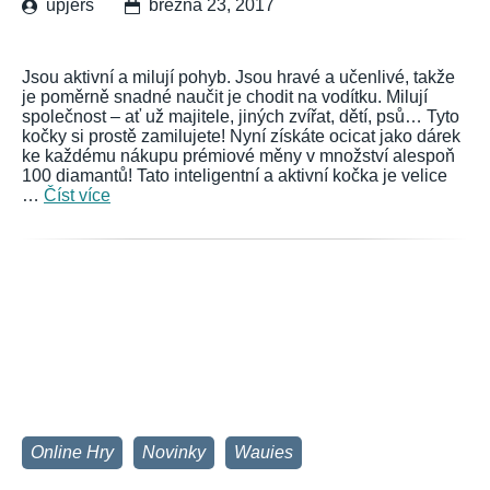
upjers
března 23, 2017
Jsou aktivní a milují pohyb. Jsou hravé a učenlivé, takže
je poměrně snadné naučit je chodit na vodítku. Milují
společnost – ať už majitele, jiných zvířat, dětí, psů… Tyto
kočky si prostě zamilujete! Nyní získáte ocicat jako dárek
ke každému nákupu prémiové měny v množství alespoň
100 diamantů! Tato inteligentní a aktivní kočka je velice
…
Číst více
Online Hry
Novinky
Wauies