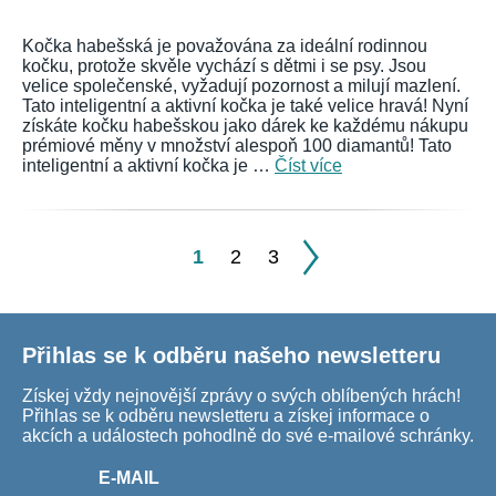
Kočka habešská je považována za ideální rodinnou
kočku, protože skvěle vychází s dětmi i se psy. Jsou
velice společenské, vyžadují pozornost a milují mazlení.
Tato inteligentní a aktivní kočka je také velice hravá! Nyní
získáte kočku habešskou jako dárek ke každému nákupu
prémiové měny v množství alespoň 100 diamantů! Tato
inteligentní a aktivní kočka je …
Číst více
1
2
3
Přihlas se k odběru našeho newsletteru
Získej vždy nejnovější zprávy o svých oblíbených hrách!
Přihlas se k odběru newsletteru a získej informace o
akcích a událostech pohodlně do své e-mailové schránky.
E-MAIL