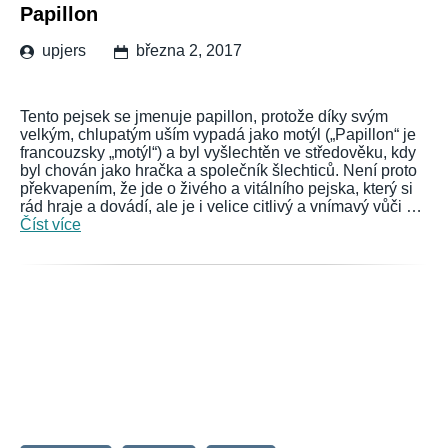
Papillon
upjers
března 2, 2017
Tento pejsek se jmenuje papillon, protože díky svým
velkým, chlupatým uším vypadá jako motýl („Papillon“ je
francouzsky „motýl“) a byl vyšlechtěn ve středověku, kdy
byl chován jako hračka a společník šlechticů. Není proto
překvapením, že jde o živého a vitálního pejska, který si
rád hraje a dovádí, ale je i velice citlivý a vnímavý vůči …
Číst více