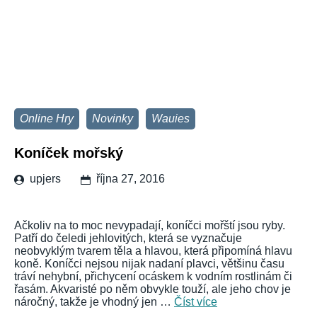
Online Hry
Novinky
Wauies
Koníček mořský
upjers
října 27, 2016
Ačkoliv na to moc nevypadají, koníčci mořští jsou ryby.
Patří do čeledi jehlovitých, která se vyznačuje
neobvyklým tvarem těla a hlavou, která připomíná hlavu
koně. Koníčci nejsou nijak nadaní plavci, většinu času
tráví nehybní, přichycení ocáskem k vodním rostlinám či
řasám. Akvaristé po něm obvykle touží, ale jeho chov je
náročný, takže je vhodný jen …
Číst více