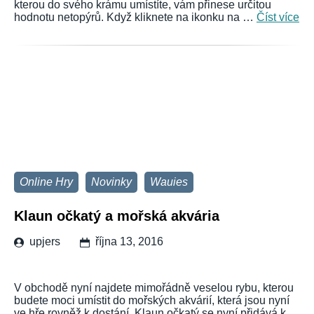
kterou do svého krámu umístíte, vám přinese určitou
hodnotu netopýrů. Když kliknete na ikonku na …
Číst více
Online Hry
Novinky
Wauies
Klaun očkatý a mořská akvária
upjers
října 13, 2016
V obchodě nyní najdete mimořádně veselou rybu, kterou
budete moci umístit do mořských akvárií, která jsou nyní
ve hře rovněž k dostání. Klaun očkatý se nyní přidává k