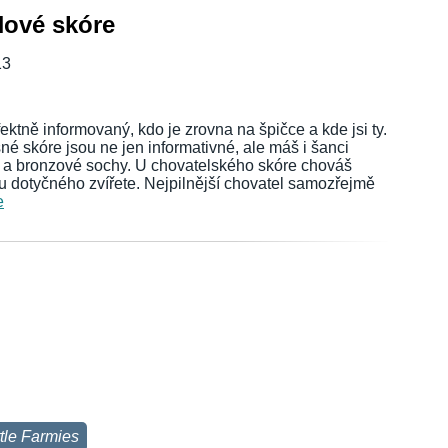
Nové skóre
13
ektně informovaný, kdo je zrovna na špičce a kde jsi ty.
é skóre jsou ne jen informativné, ale máš i šanci
rné a bronzové sochy. U chovatelského skóre chováš
u dotyčného zvířete. Nejpilnější chovatel samozřejmě
e
ttle Farmies