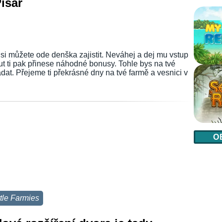
Písař
 si můžete ode denška zajistit. Neváhej a dej mu vstup
t ti pak přinese náhodné bonusy. Tohle bys na tvé
at. Přejeme ti překrásné dny na tvé farmě a vesnici v
O
ttle Farmies