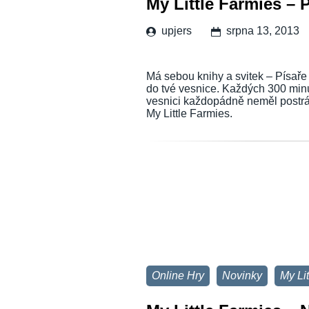
My Little Farmies – 
upjers
srpna 13, 2013
Má sebou knihy a svitek – Písaře
do tvé vesnice. Každých 300 minu
vesnici každopádně neměl postrád
My Little Farmies.
Online Hry
Novinky
My Li