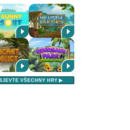
BJEVTE VŠECHNY HRY
▶