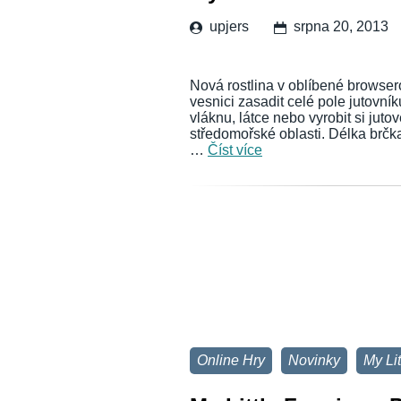
upjers
srpna 20, 2013
Nová rostlina v oblíbené browser
vesnici zasadit celé pole jutovní
vláknu, látce nebo vyrobit si juto
středomořské oblasti. Délka brčka
…
Číst více
Online Hry
Novinky
My Li