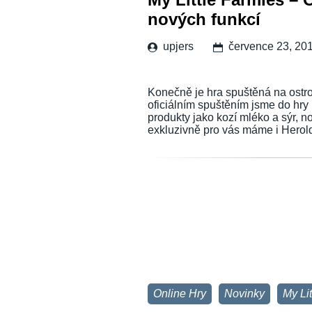
nových funkcí
upjers
července 23, 20
Konečně je hra spuštěná na ostro.
oficiálním spuštěním jsme do hry 
produkty jako kozí mléko a sýr, n
exkluzivně pro vás máme i Herol
Online Hry
Novinky
My Li