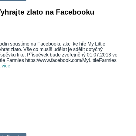
Vyhrajte zlato na Facebooku
odin spustíme na Facebooku akci ke hře My Little
rát zlato. Vše co musíš udělat je sdělit dotyčný
příspěvku like. Příspěvek bude zveřejněný 01.07.2013 ve
tle Farmies https://www.facebook.com/MyLittleFarmies
t více