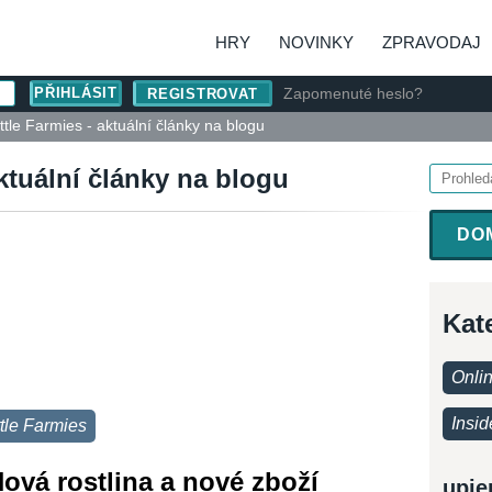
HRY
NOVINKY
ZPRAVODAJ
Zapomenuté heslo?
REGISTROVAT
ttle Farmies - aktuální články na blogu
aktuální články na blogu
DO
Kat
Onli
Insid
ttle Farmies
Nová rostlina a nové zboží
upje