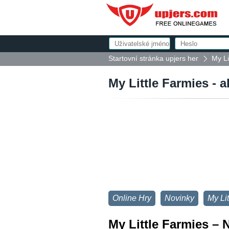
Startovní stránka upjers her
My Li
My Little Farmies - 
Online Hry
Novinky
My Li
My Little Farmies – 