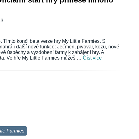
13
 Tímto končí beta verze hry My Little Farmies. S
nahráli další nové funkce: Ječmen, pivovar, kozu, nové
ové úspěchy a vyzdobení farmy k zahájení hry. A
da. Ve hře My Little Farmies můžeš …
Číst více
ttle Farmies