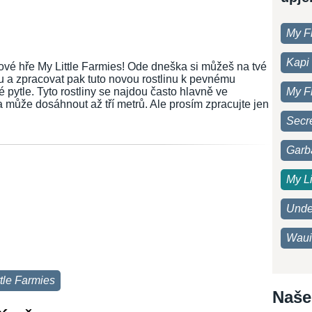
My F
Kapi 
ové hře My Little Farmies! Ode dneška si můžeš na tvé
ku a zpracovat pak tuto novou rostlinu k pevnému
vé pytle. Tyto rostliny se najdou často hlavně ve
My F
 může dosáhnout až tří metrů. Ale prosím zpracujte jen
Secre
Garb
My Li
Unde
Waui
ttle Farmies
Naše