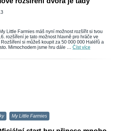
Nové rozšíření dvora je tady
13
My Little Farmies máš nyní možnost rozšířit si tvou
16. rozšíření je tato možnost hlavně pro hráče ve
. Rozšíření si můžeš koupit za 50 000 000 Haléřů a
místo. Mimochodem jsme hru dále …
Číst více
ky
My Little Farmies
Oficiální start hry přinese mnoho