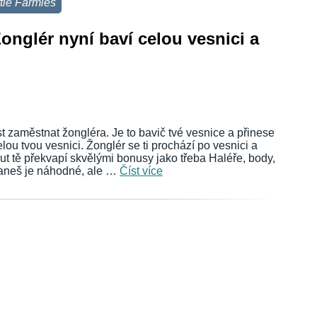
ttle Farmies
Žonglér nyní baví celou vesnici a
 zaměstnat žongléra. Je to bavič tvé vesnice a přinese
lou tvou vesnici. Žonglér se ti prochází po vesnici a
t tě překvapí skvělými bonusy jako třeba Haléře, body,
taneš je náhodné, ale …
Číst více