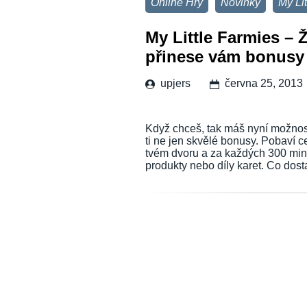
Online Hry
Novinky
My Li
My Little Farmies – 
přinese vám bonusy
upjers
června 25, 2013
Když chceš, tak máš nyní možnost
ti ne jen skvělé bonusy. Pobaví ce
tvém dvoru a za každých 300 minu
produkty nebo díly karet. Co dos