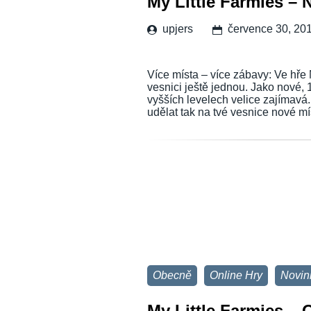
My Little Farmies – 
upjers
července 30, 20
Více místa – více zábavy: Ve hře 
vesnici ještě jednou. Jako nové, 
vyšších levelech velice zajímavá
udělat tak na tvé vesnice nové 
Obecně
Online Hry
Novin
My Little Farmies – 