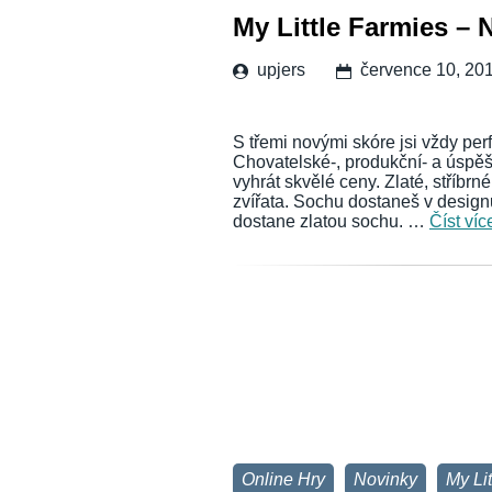
My Little Farmies – 
upjers
července 10, 20
S třemi novými skóre jsi vždy perf
Chovatelské-, produkční- a úspěšn
vyhrát skvělé ceny. Zlaté, stříb
zvířata. Sochu dostaneš v design
dostane zlatou sochu. …
Číst víc
Online Hry
Novinky
My Li