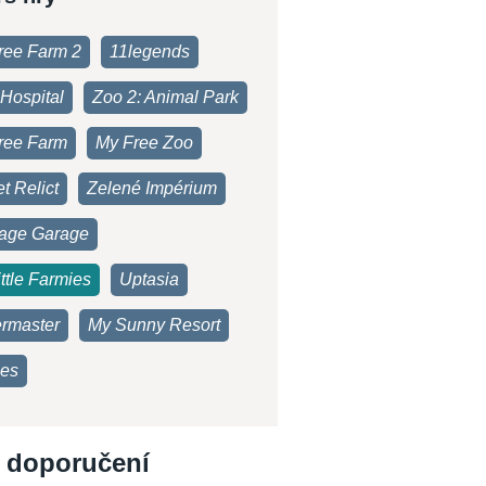
ree Farm 2
11legends
Hospital
Zoo 2: Animal Park
ree Farm
My Free Zoo
t Relict
Zelené Impérium
age Garage
ttle Farmies
Uptasia
rmaster
My Sunny Resort
es
 doporučení