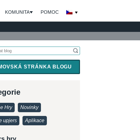
KOMUNITA
POMOC
MOVSKÁ STRÁNKA BLOGU
egorie
ne Hry
Novinky
e upjers
Aplikace
rs hry