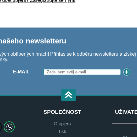
účet upjers? Zaregistrujte se nyní!
 našeho newsletteru
vých oblíbených hrách! Přihlas se k odběru newsletteru a získe
nky.
E-MAIL
SPOLEČNOST
UŽIVAT
O upjers
Tisk