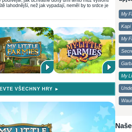
podívejte, jak úchvatné dorty umí tento muž vytvořit!
tě lahodnější, než jak vypadají, neměl by to srdce je
My F
Kapi 
My F
Secre
Garb
My Li
Unde
EVTE VŠECHNY HRY
▶
Waui
Naše