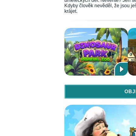
uměleckých děl. Nevěříte? Jen se 
Kdyby člověk nevěděl, že jsou ješ
krájet.
OBJ