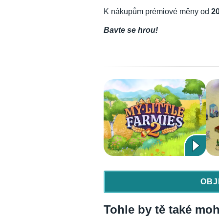
K nákupům prémiové měny od
20
Bavte se hrou!
OBJ
Tohle by tě také moh