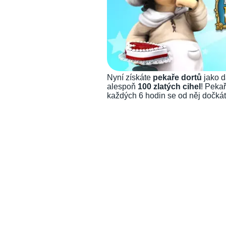
Nyní získáte
pekaře dortů
jako d
alespoň
100 zlatých cihel
! Peka
každých 6 hodin se od něj dočkát