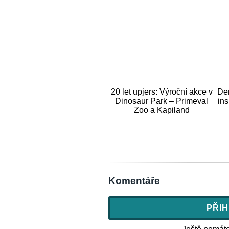
20 let upjers: Výroční akce v
De
Dinosaur Park – Primeval
in
Zoo a Kapiland
Komentáře
PŘIH