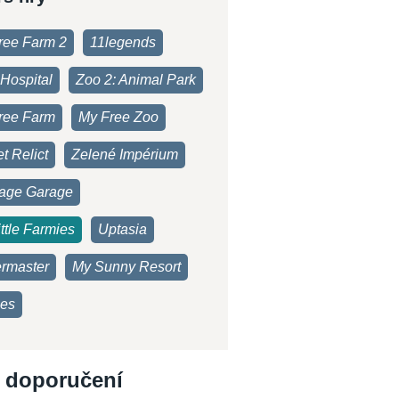
ree Farm 2
11legends
Hospital
Zoo 2: Animal Park
ree Farm
My Free Zoo
t Relict
Zelené Impérium
age Garage
ttle Farmies
Uptasia
rmaster
My Sunny Resort
es
 doporučení