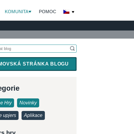
KOMUNITA
POMOC
MOVSKÁ STRÁNKA BLOGU
egorie
ne Hry
Novinky
e upjers
Aplikace
rs hry