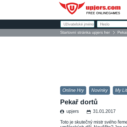
Startovní stránka upjers her
Pekař
Online Hry
Novinky
My Li
Pekař dortů
upjers
31.01.2017
Toto je skutečný mistr svého řem