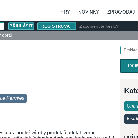
HRY
NOVINKY
ZPRAVODAJ
Zapomenuté heslo?
REGISTROVAT
 dortů
DO
Kat
ttle Farmies
Onli
Insid
esla a z pouhé výroby produktů udělal tvorbu
upje