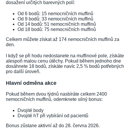
dosažení určitých barevných polí:
Od 6 bodů: 15 nemocničních muffinů
Od 9 bodů: 33 nemocničních muffinů
Od 14 bodů: 51 nemocničních muffinů
Od 18 bodů: 75 nemocničních muffinů
Celkem můžete získat až 174 nemocničních muffinů za
den.
I když se při hodu nedostanete na muffinové pole, získáte
alespoň malou cenu útěchy. Pokud během jednoho dne
dosáhnete 18 bodů, získáte navíc 2,5 % bodů potřebných
pro další úroveň.
Hlavní odměna akce
Pokud během dvou týdnů nasbíráte celkem 2400
nemocničních muffinů, odemknete silný bonus:
Dvojité body
Dvojité hT při vybírání od pacientů
Bonus zůstane aktivní až do 28. června 2026.