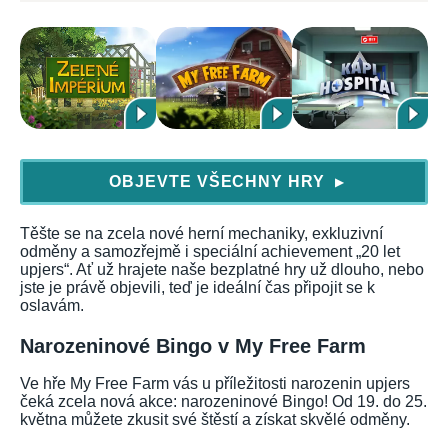
OBJEVTE VŠECHNY HRY
▶
Těšte se na zcela nové herní mechaniky, exkluzivní
odměny a samozřejmě i speciální achievement „20 let
upjers“. Ať už hrajete naše bezplatné hry už dlouho, nebo
jste je právě objevili, teď je ideální čas připojit se k
oslavám.
Narozeninové Bingo v My Free Farm
Ve hře My Free Farm vás u příležitosti narozenin upjers
čeká zcela nová akce: narozeninové Bingo! Od 19. do 25.
května můžete zkusit své štěstí a získat skvělé odměny.