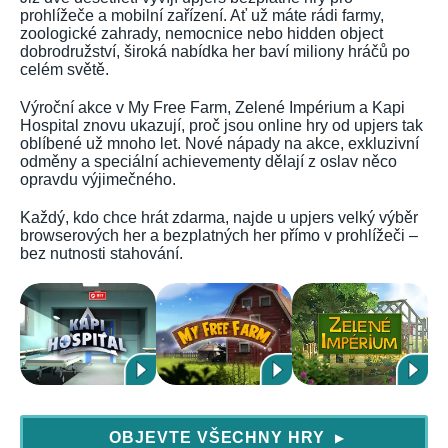
prohlížeče a mobilní zařízení. Ať už máte rádi farmy,
zoologické zahrady, nemocnice nebo hidden object
dobrodružství, široká nabídka her baví miliony hráčů po
celém světě.
Výroční akce v My Free Farm, Zelené Impérium a Kapi
Hospital znovu ukazují, proč jsou online hry od upjers tak
oblíbené už mnoho let. Nové nápady na akce, exkluzivní
odměny a speciální achievementy dělají z oslav něco
opravdu výjimečného.
Každý, kdo chce hrát zdarma, najde u upjers velký výběr
browserových her a bezplatných her přímo v prohlížeči –
bez nutnosti stahování.
OBJEVTE VŠECHNY HRY
▶