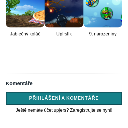
Jablečný koláč
Upírslík
9. narozeniny
Komentáře
PŘIHLÁŠENÍ A KOMENTÁŘE
Ještě nemáte účet upjers? Zaregistrujte se nyní!