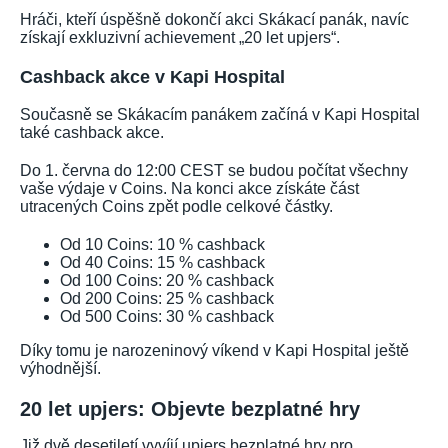
Hráči, kteří úspěšně dokončí akci Skákací panák, navíc
získají exkluzivní achievement „20 let upjers“.
Cashback akce v Kapi Hospital
Současně se Skákacím panákem začíná v Kapi Hospital
také cashback akce.
Do 1. června do 12:00 CEST se budou počítat všechny
vaše výdaje v Coins. Na konci akce získáte část
utracených Coins zpět podle celkové částky.
Od 10 Coins: 10 % cashback
Od 40 Coins: 15 % cashback
Od 100 Coins: 20 % cashback
Od 200 Coins: 25 % cashback
Od 500 Coins: 30 % cashback
Díky tomu je narozeninový víkend v Kapi Hospital ještě
výhodnější.
20 let upjers: Objevte bezplatné hry
Již dvě desetiletí vyvíjí upjers bezplatné hry pro