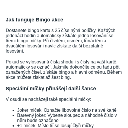
Jak funguje Bingo akce
Dostanete bingo kartu s 25 číselnými políčky. Každých
jedenáct hodin automaticky získáte jedno losování se
třemi bingo míčky. Při čtvrtém, osmém, třináctém a
dvacátém losování navíc získáte další bezplatné
losování.
Pokud se vylosovaná čísla shodují s čísly na vaší kartě,
automaticky se označí. Jakmile dokončíte celou řadu pěti
označených čísel, získáte bingo a hlavní odměnu. Během
akce můžete získat až šest bing.
Speciální míčky přinášejí další šance
V osudí se nacházejí také speciální míčky:
Joker míček: Označte libovolné číslo na své kartě
Barevný joker: Vyberte sloupec a náhodné číslo v
něm bude označeno
+1 míček: Místo tří se losují čtyři míčky