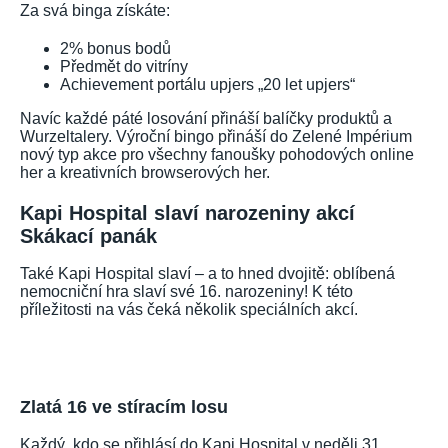
Za svá binga získáte:
2% bonus bodů
Předmět do vitríny
Achievement portálu upjers „20 let upjers“
Navíc každé páté losování přináší balíčky produktů a
Wurzeltalery. Výroční bingo přináší do Zelené Impérium
nový typ akce pro všechny fanoušky pohodových online
her a kreativních browserových her.
Kapi Hospital slaví narozeniny akcí
Skákací panák
Také Kapi Hospital slaví – a to hned dvojitě: oblíbená
nemocniční hra slaví své 16. narozeniny! K této
příležitosti na vás čeká několik speciálních akcí.
Zlatá 16 ve stíracím losu
Každý, kdo se přihlásí do Kapi Hospital v neděli 31.