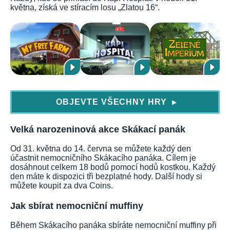
května, získá ve stíracím losu „Zlatou 16“.
OBJEVTE VŠECHNY HRY
▶
Velká narozeninová akce Skákací panák
Od 31. května do 14. června se můžete každý den
účastnit nemocničního Skákacího panáka. Cílem je
dosáhnout celkem 18 bodů pomocí hodů kostkou. Každý
den máte k dispozici tři bezplatné hody. Další hody si
můžete koupit za dva Coins.
Jak sbírat nemocniční muffiny
Během Skákacího panáka sbíráte nemocniční muffiny při