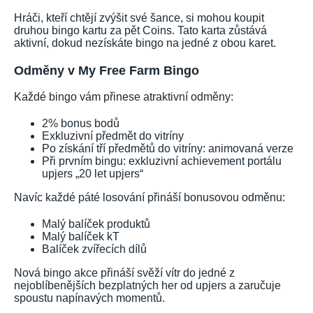
Hráči, kteří chtějí zvýšit své šance, si mohou koupit
druhou bingo kartu za pět Coins. Tato karta zůstává
aktivní, dokud nezískáte bingo na jedné z obou karet.
Odměny v My Free Farm Bingo
Každé bingo vám přinese atraktivní odměny:
2% bonus bodů
Exkluzivní předmět do vitríny
Po získání tří předmětů do vitríny: animovaná verze
Při prvním bingu: exkluzivní achievement portálu
upjers „20 let upjers“
Navíc každé páté losování přináší bonusovou odměnu:
Malý balíček produktů
Malý balíček kT
Balíček zvířecích dílů
Nová bingo akce přináší svěží vítr do jedné z
nejoblíbenějších bezplatných her od upjers a zaručuje
spoustu napínavých momentů.