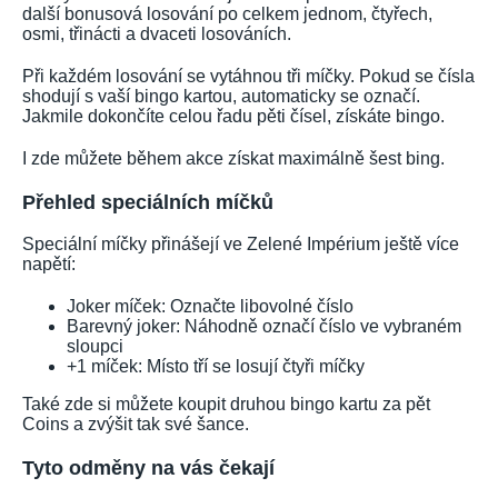
další bonusová losování po celkem jednom, čtyřech,
osmi, třinácti a dvaceti losováních.
Při každém losování se vytáhnou tři míčky. Pokud se čísla
shodují s vaší bingo kartou, automaticky se označí.
Jakmile dokončíte celou řadu pěti čísel, získáte bingo.
I zde můžete během akce získat maximálně šest bing.
Přehled speciálních míčků
Speciální míčky přinášejí ve Zelené Impérium ještě více
napětí:
Joker míček: Označte libovolné číslo
Barevný joker: Náhodně označí číslo ve vybraném
sloupci
+1 míček: Místo tří se losují čtyři míčky
Také zde si můžete koupit druhou bingo kartu za pět
Coins a zvýšit tak své šance.
Tyto odměny na vás čekají