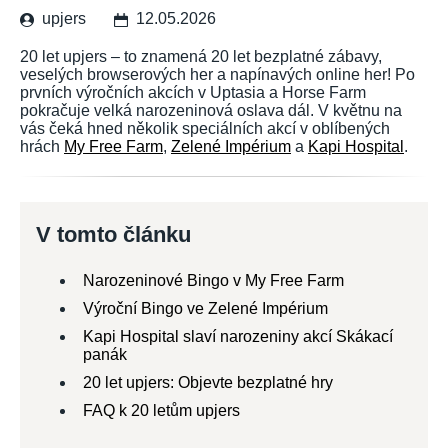
upjers
12.05.2026
20 let upjers – to znamená 20 let bezplatné zábavy,
veselých browserových her a napínavých online her! Po
prvních výročních akcích v Uptasia a Horse Farm
pokračuje velká narozeninová oslava dál. V květnu na
vás čeká hned několik speciálních akcí v oblíbených
hrách
My Free Farm
,
Zelené Impérium
a
Kapi Hospital
.
V tomto článku
Narozeninové Bingo v My Free Farm
Výroční Bingo ve Zelené Impérium
Kapi Hospital slaví narozeniny akcí Skákací
panák
20 let upjers: Objevte bezplatné hry
FAQ k 20 letům upjers